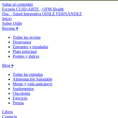
Saltar al contenido
Escuela CUID-ARTE
·
OFM Health
Dra. · Salud Integrativa
ODILE FERNÁNDEZ
Inicio
Sobre Odile
Recetas
▾
Todas las recetas
Desayunos
Entrantes y ensaladas
Plato principal
Postres y dulces
Blog
▾
Todas las entradas
Alimentación Saludable
Mente y vida anticáncer
Suplementos
Oncología
Ejercicio
Prensa
Libros
Contacta