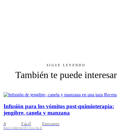
SIGUE LEYENDO
También te puede interesar
Receta
Infusión para los vómitos post-quimioterapia:
jengibre, canela y manzana
8
Fácil
Entrante
RACIONES
DIFICULTAD