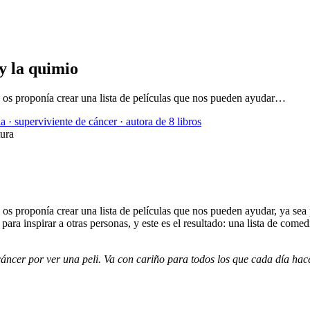
y la quimio
y os proponía crear una lista de películas que nos pueden ayudar…
a · superviviente de cáncer · autora de 8 libros
tura
 os proponía crear una lista de películas que nos pueden ayudar, ya sea
a inspirar a otras personas, y este es el resultado: una lista de comed
cáncer por ver una peli. Va con cariño para todos los que cada día hacé