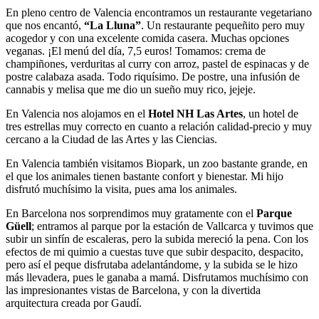
En pleno centro de Valencia encontramos un restaurante vegetariano
que nos encantó,
“La Lluna”
. Un restaurante pequeñito pero muy
acogedor y con una excelente comida casera. Muchas opciones
veganas. ¡El menú del día, 7,5 euros! Tomamos: crema de
champiñones, verduritas al curry con arroz, pastel de espinacas y de
postre calabaza asada. Todo riquísimo. De postre, una infusión de
cannabis y melisa que me dio un sueño muy rico, jejeje.
En Valencia nos alojamos en el
Hotel NH Las Artes
, un hotel de
tres estrellas muy correcto en cuanto a relación calidad-precio y muy
cercano a la Ciudad de las Artes y las Ciencias.
En Valencia también visitamos Biopark, un zoo bastante grande, en
el que los animales tienen bastante confort y bienestar. Mi hijo
disfrutó muchísimo la visita, pues ama los animales.
En Barcelona nos sorprendimos muy gratamente con el
Parque
Güell
; entramos al parque por la estación de Vallcarca y tuvimos que
subir un sinfín de escaleras, pero la subida mereció la pena. Con los
efectos de mi quimio a cuestas tuve que subir despacito, despacito,
pero así el peque disfrutaba adelantándome, y la subida se le hizo
más llevadera, pues le ganaba a mamá. Disfrutamos muchísimo con
las impresionantes vistas de Barcelona, y con la divertida
arquitectura creada por Gaudí.