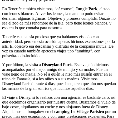
En Tenerife también visitamos, “of course”,
Jungle Park
, el zoo
con leones blancos. Al ver los leones, la mami no pudo evitar
derramar algunas lágrimas. Objetivo y promesa cumplida. Quizás no
sea el zoo de más renombre de la isla, pero tiene leones blancos, y
eso era lo que contaba para nosotros.
Tenerife es una isla preciosa que ya habíamos visitado con
anterioridad, pero en esta ocasión apenas hicimos excursiones por la
isla. El objetivo era descansar y disfrutar de la compañía mutua. De
vez en cuando también apetecen viajes tipo “tumbing”, con
pulserita-todo-incluido.
Y por último, la visita a
Disneyland Paris
. Este viaje lo hicimos
acompañados por el mejor amigo de mi hijo y su madre. Fue un
viaje lleno de magia. No sé a quién le hizo más ilusión entrar en el
reino de Fantasía, si a los niños o a sus madres. Visitamos
Disneyland Paris durante 4 días; pues bien, creo que aún nos quedan
las marcas de la gran sonrisa que lucimos aquellos días.
El viaje a Disney, si lo realizas con una agencia, es bastante caro, así
que decidimos organizarlo por nuestra cuenta. Buscamos el vuelo de
bajo coste, alquilamos un coche y nos alojamos fuera de Disney.
Alquilamos un bungalow en el
camping Le Village Parisien
por un
precio más que económico y con unas prestaciones excelentes. Para