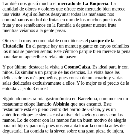
También nos gustó mucho el
mercado de La Boquería
. La
cantidad de olores y colores que ofrece este mercado bien merece
una visita. Aquí solíamos desayunar todas las mañanas: nos
comprábamos un bol de frutas en uno de los muchos puestos de
fruta y nos sentábamos en la Rambla a degustar nuestra fruta
mientras veíamos a la gente pasar.
Otra visita muy recomendable con niños es el
parque de la
Ciutadella
. En el parque hay un mamut gigante en cuyos colmillos
los niños se pueden sentar. Este céntrico parque bien merece la pena
para dar un apetecible y relajante paseo.
Y por último, destacar la visita a
CosmoCaixa
. Es ideal para ir con
niños. Es similar a un parque de las ciencias. La visita hace las
delicias de los más pequeños, pues consta de un acuario y varias
salas dedicadas exclusivamente a ellos. Y lo mejor es el precio de la
entrada… ¡solo 3 euros!
Siguiendo nuestra ruta gastronómica en Barcelona, comimos en un
restaurante etíope llamado
Abisinia
que nos encantó. Este
restaurante está en pleno centro del barrio de Gràcia, y es un
auténtico etíope: te sientas casi a nivel del suelo y comes con las
manos. Lo de comer con las manos fue un buen motivo de alegría
para mi hijo y para mí, pues nos encanta tocar la comida antes de
degustarla. La comida te la sirven sobre una gran pieza de injera,