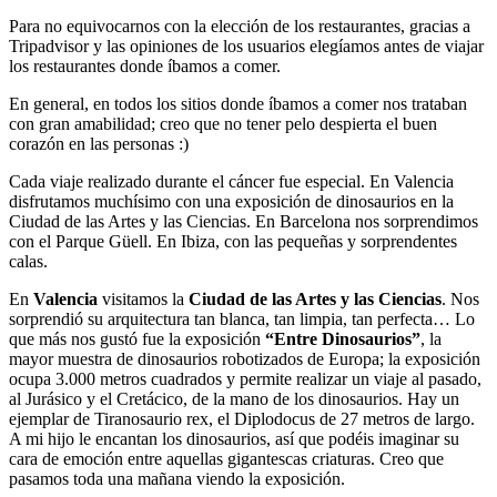
Para no equivocarnos con la elección de los restaurantes, gracias a
Tripadvisor y las opiniones de los usuarios elegíamos antes de viajar
los restaurantes donde íbamos a comer.
En general, en todos los sitios donde íbamos a comer nos trataban
con gran amabilidad; creo que no tener pelo despierta el buen
corazón en las personas :)
Cada viaje realizado durante el cáncer fue especial. En Valencia
disfrutamos muchísimo con una exposición de dinosaurios en la
Ciudad de las Artes y las Ciencias. En Barcelona nos sorprendimos
con el Parque Güell. En Ibiza, con las pequeñas y sorprendentes
calas.
En
Valencia
visitamos la
Ciudad de las Artes y las Ciencias
. Nos
sorprendió su arquitectura tan blanca, tan limpia, tan perfecta… Lo
que más nos gustó fue la exposición
“Entre Dinosaurios”
, la
mayor muestra de dinosaurios robotizados de Europa; la exposición
ocupa 3.000 metros cuadrados y permite realizar un viaje al pasado,
al Jurásico y el Cretácico, de la mano de los dinosaurios. Hay un
ejemplar de Tiranosaurio rex, el Diplodocus de 27 metros de largo.
A mi hijo le encantan los dinosaurios, así que podéis imaginar su
cara de emoción entre aquellas gigantescas criaturas. Creo que
pasamos toda una mañana viendo la exposición.