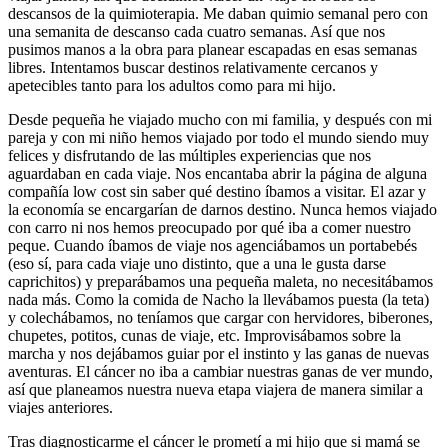
descansos de la quimioterapia. Me daban quimio semanal pero con
una semanita de descanso cada cuatro semanas. Así que nos
pusimos manos a la obra para planear escapadas en esas semanas
libres. Intentamos buscar destinos relativamente cercanos y
apetecibles tanto para los adultos como para mi hijo.
Desde pequeña he viajado mucho con mi familia, y después con mi
pareja y con mi niño hemos viajado por todo el mundo siendo muy
felices y disfrutando de las múltiples experiencias que nos
aguardaban en cada viaje. Nos encantaba abrir la página de alguna
compañía low cost sin saber qué destino íbamos a visitar. El azar y
la economía se encargarían de darnos destino. Nunca hemos viajado
con carro ni nos hemos preocupado por qué iba a comer nuestro
peque. Cuando íbamos de viaje nos agenciábamos un portabebés
(eso sí, para cada viaje uno distinto, que a una le gusta darse
caprichitos) y preparábamos una pequeña maleta, no necesitábamos
nada más. Como la comida de Nacho la llevábamos puesta (la teta)
y colechábamos, no teníamos que cargar con hervidores, biberones,
chupetes, potitos, cunas de viaje, etc. Improvisábamos sobre la
marcha y nos dejábamos guiar por el instinto y las ganas de nuevas
aventuras. El cáncer no iba a cambiar nuestras ganas de ver mundo,
así que planeamos nuestra nueva etapa viajera de manera similar a
viajes anteriores.
Tras diagnosticarme el cáncer le prometí a mi hijo que si mamá se