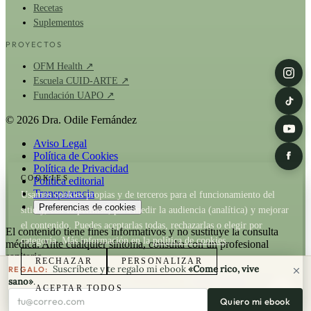
Recetas
Suplementos
PROYECTOS
OFM Health ↗
Escuela CUID-ARTE ↗
Fundación UAPO ↗
© 2026 Dra. Odile Fernández
Aviso Legal
Política de Cookies
Política de Privacidad
COOKIES
Política editorial
Transparencia
Usamos cookies propias y de terceros para el funcionamiento del
Preferencias de cookies
sitio y, con tu permiso, para medir la audiencia (analítica) y mejorar
el contenido. Puedes aceptarlas todas, rechazarlas o elegir por
El contenido tiene fines informativos y no sustituye la consulta
categoría. Más información en la
política de cookies
.
médica. Ante cualquier síntoma, consulta con un profesional
sanitario.
RECHAZAR
PERSONALIZAR
Suscríbete y te regalo mi ebook
«Come rico, vive
REGALO:
La Dra. Odile Fernández es fundadora de
OFM Health
. Cuando un
sano»
.
ACEPTAR TODOS
artículo recomienda un producto de OFM existe relación comercial;
Tu correo electrónico
Quiero mi ebook
consulta nuestra
política de transparencia
y la
política editorial
.