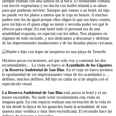
siempre estaban con una sonrisa en la boca. El restaurante contaba
con rincón vegetariano y un rincón con buffet infantil a su altura
para que pudieran servirse. Siempre que vamos a un hotel, mi hijo
no puede ver los platos a menos que le coja en brazos. A muchos
padres esto les da igual porque ellos eligen lo que sus hijos comen,
pero mi hijo es él quien elige su menú y necesita poder ver qué le
ofrecen para elegir. En este hotel todo el personal era de una
amabilidad exquisita, en especial con los niños. Nos alojamos en
régimen de todo incluido, y nos dedicamos a descansar y disfrutar
de las impresionantes instalaciones y de las doradas playas cercanas.
Hicimos pocas excursiones, así que solo voy a comentar las dos
recomendables… La visita en barco al
Acantilado de los Gigantes
y
la Reserva Ambiental de San Blas
. En el viaje en barco tuvimos
la oportunidad de ver impresionantes vistas de los acantilados y…
delfines, muchos delfines. Mi hijo no cabía en sí de alegría con el
espectáculo visual.
La Reserva Ambiental de San Blas
está anexa al hotel y es un
tesoro escondido. No suele venir recomendada esta visita en
ninguna guía. En este espacio realizan una recreación de la vida en
la isla desde la época de los guanches hasta la actualidad, de una
manera muy verídica y muy bien escenificada. El recorrido hace las
delicias de mayores y pequeños.