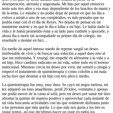
desesperación, aterrada y angustiada. Mi hijo por aquel entonces
tenía solo tres años y era muy dependiente de los bracitos de mami y
de la tetita. Le miraba y no podía dejar de pensar en que no iba a
volver a asistir a uno de sus cumpleaños, es más pensaba que no
podría estar con él el día de Reyes. No dejaba de pensar en mi
inminente muerte y en que le iba a fallar a mi hijo. Le había dado la
vida y le había prometido estar a su lado para cuidarle y apoyarle, y
ahora iba a morir sin acompañarle su primer día de colegio, sin
enseñarle a montar en bici…
En medio de aquel intenso miedo de repente surgió un deseo
irrefrenable de vivir y de buscar una solución a aquel duro reto al
que me enfrentaba. Y resurgí, me empeñé en aferrarme a la vida y a
mi hijo. Hice cambios radicales en mi vida, sobre todo en el terreno
nutricional. Mientras crecía mi deseo por vivir, me sometí a cirugía y
empecé el tratamiento de quimioterapia y como colofón a mi mala
racha tuve que destetar a mi hijo con tres años y medio.
La quimioterapia fue muy, muy dura. Se cayó mi negra melena, mi
tez adquirió un tono amarillento, perdí 20 kilos, vomitaba y apenas
me podía mover de la cama al sofá, pero mi deseo por sanar me hizo
afrontar la quimio de manera positiva y aprovechar cada instante de
mi vida buscando actividades con las que realmente disfrutara junto
a las personas que más quería. Lo que más nos gusta a los tres es
viajar juntos, así que decidimos hacer un viaje en todos los