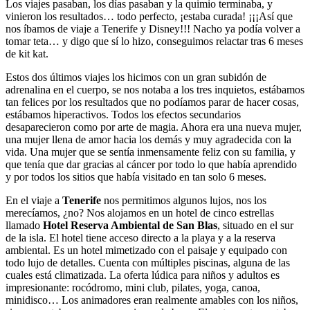
Los viajes pasaban, los días pasaban y la quimio terminaba, y
vinieron los resultados… todo perfecto, ¡estaba curada! ¡¡¡Así que
nos íbamos de viaje a Tenerife y Disney!!! Nacho ya podía volver a
tomar teta… y digo que sí lo hizo, conseguimos relactar tras 6 meses
de kit kat.
Estos dos últimos viajes los hicimos con un gran subidón de
adrenalina en el cuerpo, se nos notaba a los tres inquietos, estábamos
tan felices por los resultados que no podíamos parar de hacer cosas,
estábamos hiperactivos. Todos los efectos secundarios
desaparecieron como por arte de magia. Ahora era una nueva mujer,
una mujer llena de amor hacia los demás y muy agradecida con la
vida. Una mujer que se sentía inmensamente feliz con su familia, y
que tenía que dar gracias al cáncer por todo lo que había aprendido
y por todos los sitios que había visitado en tan solo 6 meses.
En el viaje a
Tenerife
nos permitimos algunos lujos, nos los
merecíamos, ¿no? Nos alojamos en un hotel de cinco estrellas
llamado
Hotel Reserva Ambiental de San Blas
, situado en el sur
de la isla. El hotel tiene acceso directo a la playa y a la reserva
ambiental. Es un hotel mimetizado con el paisaje y equipado con
todo lujo de detalles. Cuenta con múltiples piscinas, alguna de las
cuales está climatizada. La oferta lúdica para niños y adultos es
impresionante: rocódromo, mini club, pilates, yoga, canoa,
minidisco… Los animadores eran realmente amables con los niños,