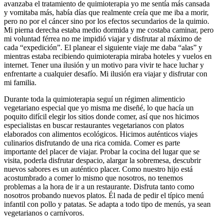
avanzaba el tratamiento de quimioterapia yo me sentía más cansada
y vomitaba más, había días que realmente creía que me iba a morir,
pero no por el cáncer sino por los efectos secundarios de la quimio.
Mi pierna derecha estaba medio dormida y me costaba caminar, pero
mi voluntad férrea no me impidió viajar y disfrutar al máximo de
cada “expedición”. El planear el siguiente viaje me daba “alas” y
mientras estaba recibiendo quimioterapia miraba hoteles y vuelos en
internet. Tener una ilusión y un motivo para vivir te hace luchar y
enfrentarte a cualquier desafío. Mi ilusión era viajar y disfrutar con
mi familia.
Durante toda la quimioterapia seguí un régimen alimenticio
vegetariano especial que yo misma me diseñé, lo que hacía un
poquito difícil elegir los sitios donde comer, así que nos hicimos
especialistas en buscar restaurantes vegetarianos con platos
elaborados con alimentos ecológicos. Hicimos auténticos viajes
culinarios disfrutando de una rica comida. Comer es parte
importante del placer de viajar. Probar la cocina del lugar que se
visita, poderla disfrutar despacio, alargar la sobremesa, descubrir
nuevos sabores es un auténtico placer. Como nuestro hijo está
acostumbrado a comer lo mismo que nosotros, no tenemos
problemas a la hora de ir a un restaurante. Disfruta tanto como
nosotros probando nuevos platos. Él nada de pedir el típico menú
infantil con pollo y patatas. Se adapta a todo tipo de menús, ya sean
vegetarianos o carnívoros.