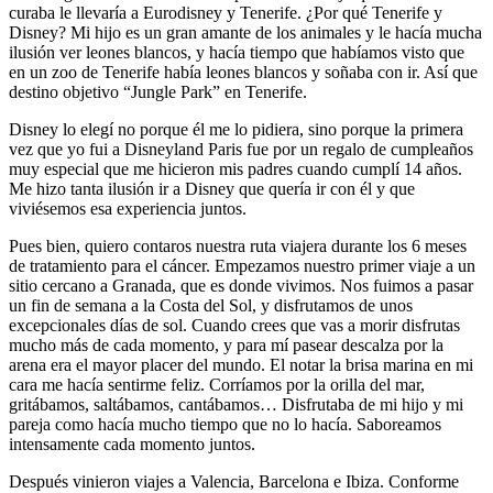
curaba le llevaría a Eurodisney y Tenerife. ¿Por qué Tenerife y
Disney? Mi hijo es un gran amante de los animales y le hacía mucha
ilusión ver leones blancos, y hacía tiempo que habíamos visto que
en un zoo de Tenerife había leones blancos y soñaba con ir. Así que
destino objetivo “Jungle Park” en Tenerife.
Disney lo elegí no porque él me lo pidiera, sino porque la primera
vez que yo fui a Disneyland Paris fue por un regalo de cumpleaños
muy especial que me hicieron mis padres cuando cumplí 14 años.
Me hizo tanta ilusión ir a Disney que quería ir con él y que
viviésemos esa experiencia juntos.
Pues bien, quiero contaros nuestra ruta viajera durante los 6 meses
de tratamiento para el cáncer. Empezamos nuestro primer viaje a un
sitio cercano a Granada, que es donde vivimos. Nos fuimos a pasar
un fin de semana a la Costa del Sol, y disfrutamos de unos
excepcionales días de sol. Cuando crees que vas a morir disfrutas
mucho más de cada momento, y para mí pasear descalza por la
arena era el mayor placer del mundo. El notar la brisa marina en mi
cara me hacía sentirme feliz. Corríamos por la orilla del mar,
gritábamos, saltábamos, cantábamos… Disfrutaba de mi hijo y mi
pareja como hacía mucho tiempo que no lo hacía. Saboreamos
intensamente cada momento juntos.
Después vinieron viajes a Valencia, Barcelona e Ibiza. Conforme