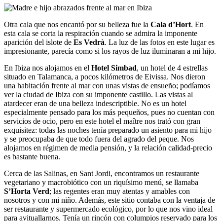
Otra cala que nos encantó por su belleza fue la
Cala d’Hort
. En
esta cala se corta la respiración cuando se admira la imponente
aparición del islote de
Es Vedrà
. La luz de las fotos en este lugar es
impresionante, parecía como si los rayos de luz iluminaran a mi hijo.
En Ibiza nos alojamos en el
Hotel Simbad
, un hotel de 4 estrellas
situado en Talamanca, a pocos kilómetros de Eivissa. Nos dieron
una habitación frente al mar con unas vistas de ensueño; podíamos
ver la ciudad de Ibiza con su imponente castillo. Las vistas al
atardecer eran de una belleza indescriptible. No es un hotel
especialmente pensado para los más pequeños, pues no cuentan con
servicios de ocio, pero en este hotel el maître nos trató con gran
exquisitez: todas las noches tenía preparado un asiento para mi hijo
y se preocupaba de que todo fuera del agrado del peque. Nos
alojamos en régimen de media pensión, y la relación calidad-precio
es bastante buena.
Cerca de las Salinas, en Sant Jordi, encontramos un restaurante
vegetariano y macrobiótico con un riquísimo menú, se llamaba
S’Horta Verd
; las regentes eran muy atentas y amables con
nosotros y con mi niño. Además, este sitio contaba con la ventaja de
ser restaurante y supermercado ecológico, por lo que nos vino ideal
para avituallarnos. Tenía un rincón con columpios reservado para los