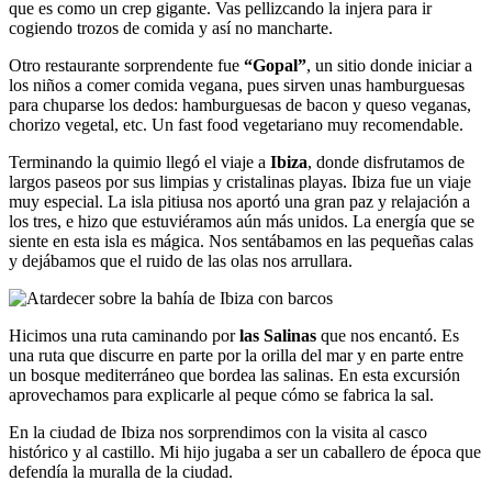
que es como un crep gigante. Vas pellizcando la injera para ir
cogiendo trozos de comida y así no mancharte.
Otro restaurante sorprendente fue
“Gopal”
, un sitio donde iniciar a
los niños a comer comida vegana, pues sirven unas hamburguesas
para chuparse los dedos: hamburguesas de bacon y queso veganas,
chorizo vegetal, etc. Un fast food vegetariano muy recomendable.
Terminando la quimio llegó el viaje a
Ibiza
, donde disfrutamos de
largos paseos por sus limpias y cristalinas playas. Ibiza fue un viaje
muy especial. La isla pitiusa nos aportó una gran paz y relajación a
los tres, e hizo que estuviéramos aún más unidos. La energía que se
siente en esta isla es mágica. Nos sentábamos en las pequeñas calas
y dejábamos que el ruido de las olas nos arrullara.
Hicimos una ruta caminando por
las Salinas
que nos encantó. Es
una ruta que discurre en parte por la orilla del mar y en parte entre
un bosque mediterráneo que bordea las salinas. En esta excursión
aprovechamos para explicarle al peque cómo se fabrica la sal.
En la ciudad de Ibiza nos sorprendimos con la visita al casco
histórico y al castillo. Mi hijo jugaba a ser un caballero de época que
defendía la muralla de la ciudad.