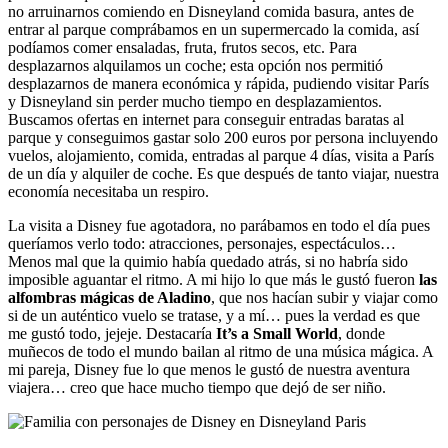
no arruinarnos comiendo en Disneyland comida basura, antes de
entrar al parque comprábamos en un supermercado la comida, así
podíamos comer ensaladas, fruta, frutos secos, etc. Para
desplazarnos alquilamos un coche; esta opción nos permitió
desplazarnos de manera económica y rápida, pudiendo visitar París
y Disneyland sin perder mucho tiempo en desplazamientos.
Buscamos ofertas en internet para conseguir entradas baratas al
parque y conseguimos gastar solo 200 euros por persona incluyendo
vuelos, alojamiento, comida, entradas al parque 4 días, visita a París
de un día y alquiler de coche. Es que después de tanto viajar, nuestra
economía necesitaba un respiro.
La visita a Disney fue agotadora, no parábamos en todo el día pues
queríamos verlo todo: atracciones, personajes, espectáculos…
Menos mal que la quimio había quedado atrás, si no habría sido
imposible aguantar el ritmo. A mi hijo lo que más le gustó fueron
las
alfombras mágicas de Aladino
, que nos hacían subir y viajar como
si de un auténtico vuelo se tratase, y a mí… pues la verdad es que
me gustó todo, jejeje. Destacaría
It’s a Small World
, donde
muñecos de todo el mundo bailan al ritmo de una música mágica. A
mi pareja, Disney fue lo que menos le gustó de nuestra aventura
viajera… creo que hace mucho tiempo que dejó de ser niño.