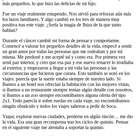
más pequeños, lo que hizo las delicias de mi hijo.
Fue un viaje realmente estupendo. Nos sirvió para reforzar aún más
los lazos familiares. Y algo cambió en los tres de manera muy
positiva tras este viaje. ¿Sería la magia de Ibiza de la que tanto
hablan?
Durante el cáncer cambié mi forma de pensar y comportarme.
Comencé a valorar los pequeños detalles de la vida, empecé a sentir
un gran amor por todas las personas que me rodeaban y por mí
misma. Me perdoné y me acepté tal y como era. Por primera vez
sentí paz interior, y creo que esa paz y ese nuevo renacer lo irradiaba
al exterior, y empezaron a llegar a mi vida las personas y las
circunstancias que hicieron que curara. Esto también se notó en los
viajes: parecía que la suerte estaba siempre de nuestro lado. Si
íbamos a un hotel nos ofrecían la habitación con las mejores vistas,
si íbamos a un restaurante siempre tenían algún detalle con nosotros,
si íbamos a un zoo siempre encontrábamos alguna oferta del tipo
2x1. Todo parecía ir sobre ruedas en cada viaje, no encontrábamos
ningún obstáculo y todos los viajes salieron a pedir de boca.
Viajar, explorar nuevas ciudades, perderse en algún rincón… me dio
la vida. Era una gran recompensa tras los ciclos de quimio. Pensar
en el siguiente viaje me alentaba a soportar la quimio.