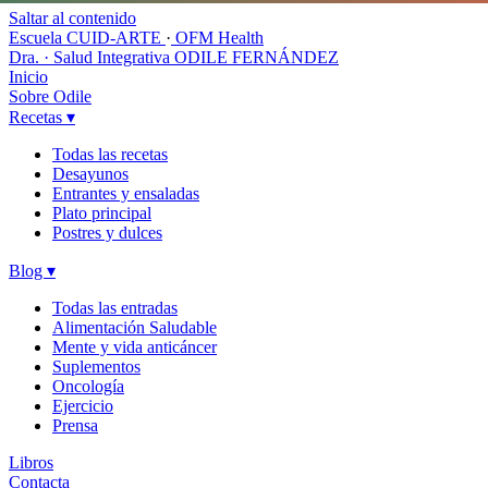
Saltar al contenido
Escuela CUID-ARTE
·
OFM Health
Dra. · Salud Integrativa
ODILE FERNÁNDEZ
Inicio
Sobre Odile
Recetas
▾
Todas las recetas
Desayunos
Entrantes y ensaladas
Plato principal
Postres y dulces
Blog
▾
Todas las entradas
Alimentación Saludable
Mente y vida anticáncer
Suplementos
Oncología
Ejercicio
Prensa
Libros
Contacta