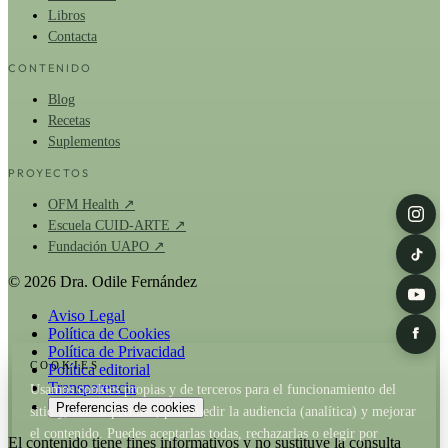
Libros
Contacta
CONTENIDO
Blog
Recetas
Suplementos
PROYECTOS
OFM Health ↗
Escuela CUID-ARTE ↗
Fundación UAPO ↗
© 2026 Dra. Odile Fernández
Aviso Legal
Política de Cookies
Política de Privacidad
COOKIES
Política editorial
Transparencia
Usamos cookies propias y de terceros para el funcionamiento del
Preferencias de cookies
sitio y, con tu permiso, para medir la audiencia (analítica) y mejorar
el contenido. Puedes aceptarlas todas, rechazarlas o elegir por
El contenido tiene fines informativos y no sustituye la consulta