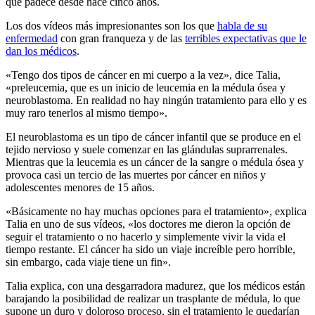
que padece desde hace cinco años.
Los dos vídeos más impresionantes son los que
habla de su
enfermedad
con gran franqueza y de las
terribles expectativas que le
dan los médicos
.
«Tengo dos tipos de cáncer en mi cuerpo a la vez», dice Talia,
«preleucemia, que es un inicio de leucemia en la médula ósea y
neuroblastoma. En realidad no hay ningún tratamiento para ello y es
muy raro tenerlos al mismo tiempo».
El neuroblastoma es un tipo de cáncer infantil que se produce en el
tejido nervioso y suele comenzar en las glándulas suprarrenales.
Mientras que la leucemia es un cáncer de la sangre o médula ósea y
provoca casi un tercio de las muertes por cáncer en niños y
adolescentes menores de 15 años.
«Básicamente no hay muchas opciones para el tratamiento», explica
Talia en uno de sus vídeos, «los doctores me dieron la opción de
seguir el tratamiento o no hacerlo y simplemente vivir la vida el
tiempo restante. El cáncer ha sido un viaje increíble pero horrible,
sin embargo, cada viaje tiene un fin».
Talia explica, con una desgarradora madurez, que los médicos están
barajando la posibilidad de realizar un trasplante de médula, lo que
supone un duro y doloroso proceso, sin el tratamiento le quedarían