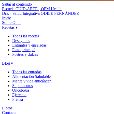
Saltar al contenido
Escuela CUID-ARTE
·
OFM Health
Dra. · Salud Integrativa
ODILE FERNÁNDEZ
Inicio
Sobre Odile
Recetas
▾
Todas las recetas
Desayunos
Entrantes y ensaladas
Plato principal
Postres y dulces
Blog
▾
Todas las entradas
Alimentación Saludable
Mente y vida anticáncer
Suplementos
Oncología
Ejercicio
Prensa
Libros
Contacta