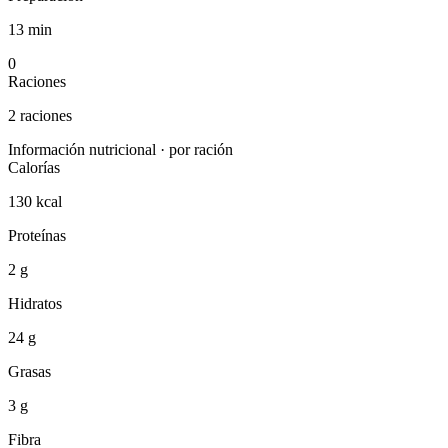
13 min
0
Raciones
2 raciones
Información nutricional · por ración
Calorías
130 kcal
Proteínas
2 g
Hidratos
24 g
Grasas
3 g
Fibra