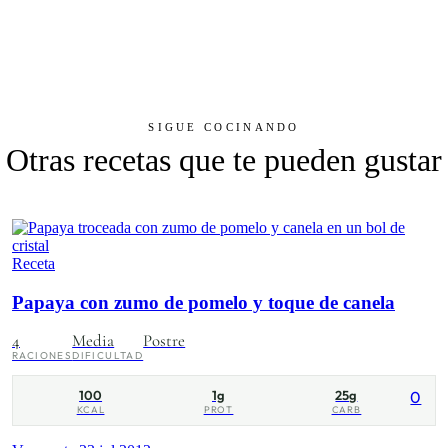
SIGUE COCINANDO
Otras recetas que te pueden gustar
Receta
Papaya con zumo de pomelo y toque de canela
4
Media
Postre
RACIONES
DIFICULTAD
100
1g
25g
0
KCAL
PROT
CARB