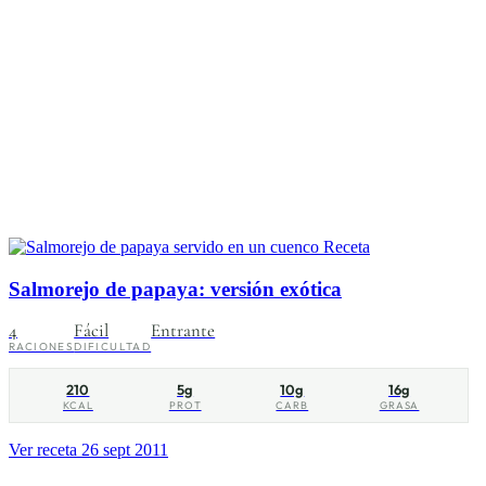
Receta
Salmorejo de papaya: versión exótica
4
Fácil
Entrante
RACIONES
DIFICULTAD
210
5g
10g
16g
KCAL
PROT
CARB
GRASA
Ver receta
26 sept 2011