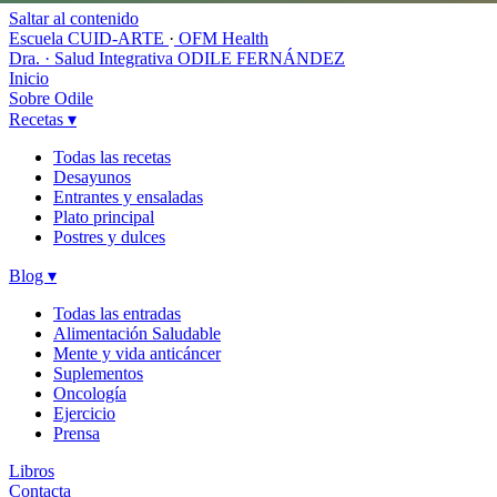
Saltar al contenido
Escuela CUID-ARTE
·
OFM Health
Dra. · Salud Integrativa
ODILE FERNÁNDEZ
Inicio
Sobre Odile
Recetas
▾
Todas las recetas
Desayunos
Entrantes y ensaladas
Plato principal
Postres y dulces
Blog
▾
Todas las entradas
Alimentación Saludable
Mente y vida anticáncer
Suplementos
Oncología
Ejercicio
Prensa
Libros
Contacta