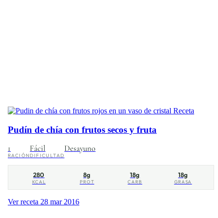
Receta
Pudín de chía con frutos secos y fruta
1
Fácil
Desayuno
RACIÓN
DIFICULTAD
280
8g
18g
18g
KCAL
PROT
CARB
GRASA
Ver receta
28 mar 2016