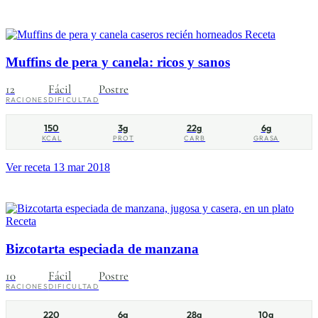
Receta
Muffins de pera y canela: ricos y sanos
12
Fácil
Postre
RACIONES
DIFICULTAD
150
3g
22g
6g
KCAL
PROT
CARB
GRASA
Ver receta
13 mar 2018
Receta
Bizcotarta especiada de manzana
10
Fácil
Postre
RACIONES
DIFICULTAD
220
6g
28g
10g