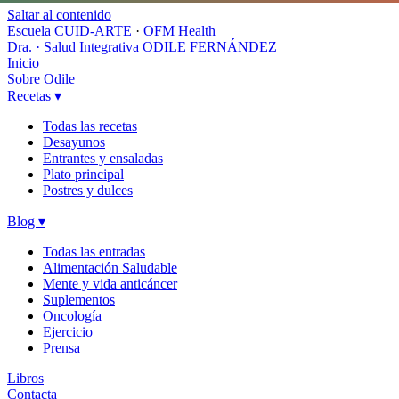
Saltar al contenido
Escuela CUID-ARTE
·
OFM Health
Dra. · Salud Integrativa
ODILE FERNÁNDEZ
Inicio
Sobre Odile
Recetas
▾
Todas las recetas
Desayunos
Entrantes y ensaladas
Plato principal
Postres y dulces
Blog
▾
Todas las entradas
Alimentación Saludable
Mente y vida anticáncer
Suplementos
Oncología
Ejercicio
Prensa
Libros
Contacta