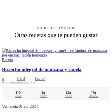
SIGUE COCINANDO
Otras recetas que te pueden gustar
Receta
Bizcocho integral de manzana y canela
8
Fácil
Postre
RACIONES
DIFICULTAD
310
5g
32g
17g
KCAL
PROT
CARB
GRASA
Ver receta
01 abr 2024