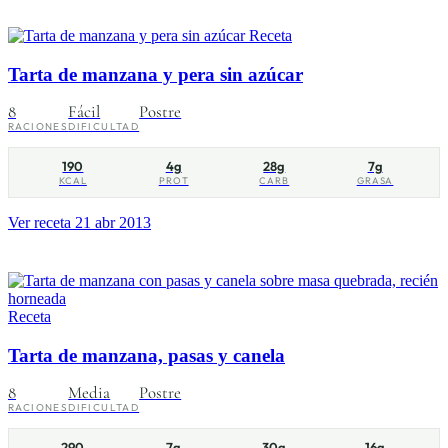
Receta
Tarta de manzana y pera sin azúcar
8
Fácil
Postre
RACIONES
DIFICULTAD
190
4g
28g
7g
KCAL
PROT
CARB
GRASA
Ver receta
21 abr 2013
Receta
Tarta de manzana, pasas y canela
8
Media
Postre
RACIONES
DIFICULTAD
290
7g
30g
16g