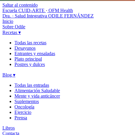
Saltar al contenido
Escuela CUID-ARTE
·
OFM Health
Dra. · Salud Integrativa
ODILE FERNÁNDEZ
Inicio
Sobre Odile
Recetas
▾
Todas las recetas
Desayunos
Entrantes y ensaladas
Plato principal
Postres y dulces
Blog
▾
Todas las entradas
Alimentación Saludable
Mente y vida anticáncer
Suplementos
Oncología
Ejercicio
Prensa
Libros
Contacta