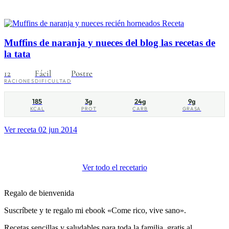
Receta
Muffins de naranja y nueces del blog las recetas de
la tata
12
Fácil
Postre
RACIONES
DIFICULTAD
185
3g
24g
9g
KCAL
PROT
CARB
GRASA
Ver receta
02 jun 2014
Ver todo el recetario
Regalo de bienvenida
Suscríbete y te regalo mi ebook «Come rico, vive sano».
Recetas sencillas y saludables para toda la familia, gratis al