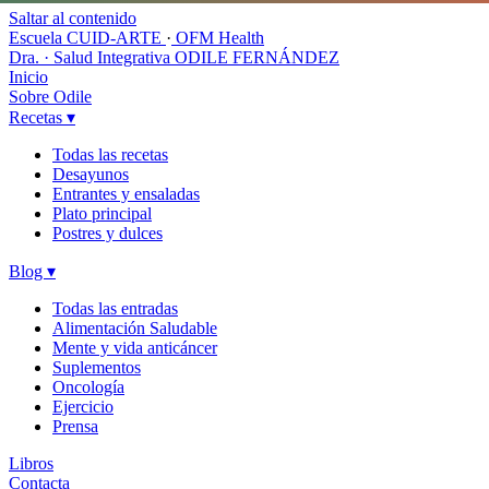
Saltar al contenido
Escuela CUID-ARTE
·
OFM Health
Dra. · Salud Integrativa
ODILE FERNÁNDEZ
Inicio
Sobre Odile
Recetas
▾
Todas las recetas
Desayunos
Entrantes y ensaladas
Plato principal
Postres y dulces
Blog
▾
Todas las entradas
Alimentación Saludable
Mente y vida anticáncer
Suplementos
Oncología
Ejercicio
Prensa
Libros
Contacta