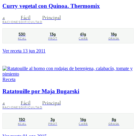
Curry vegetal con Quinoa. Thermomix
4
Fácil
Principal
RACIONES
DIFICULTAD
530
13g
61g
18g
KCAL
PROT
CARB
GRASA
Ver receta
13 jun 2011
Receta
Ratatouille por Maja Bugarski
4
Fácil
Principal
RACIONES
DIFICULTAD
150
3g
16g
8g
KCAL
PROT
CARB
GRASA