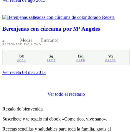
Ver receta
01 ago 2015
Receta
Berenjenas con cúrcuma por Mª Angeles
4
Media
Entrante
RACIONES
DIFICULTAD
130
3g
12g
9g
KCAL
PROT
CARB
GRASA
Ver receta
08 mar 2013
Ver todo el recetario
Regalo de bienvenida
Suscríbete y te regalo mi ebook «Come rico, vive sano».
Recetas sencillas y saludables para toda la familia, gratis al