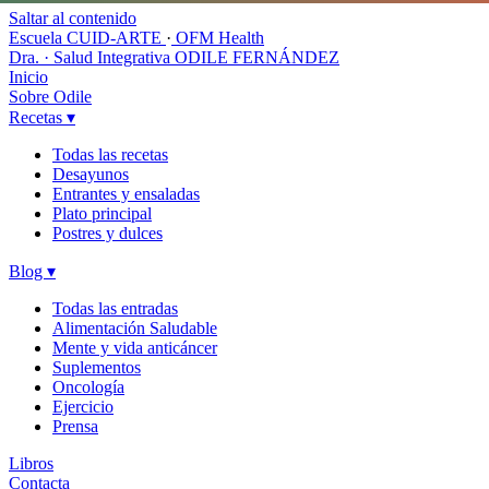
Saltar al contenido
Escuela CUID-ARTE
·
OFM Health
Dra. · Salud Integrativa
ODILE FERNÁNDEZ
Inicio
Sobre Odile
Recetas
▾
Todas las recetas
Desayunos
Entrantes y ensaladas
Plato principal
Postres y dulces
Blog
▾
Todas las entradas
Alimentación Saludable
Mente y vida anticáncer
Suplementos
Oncología
Ejercicio
Prensa
Libros
Contacta