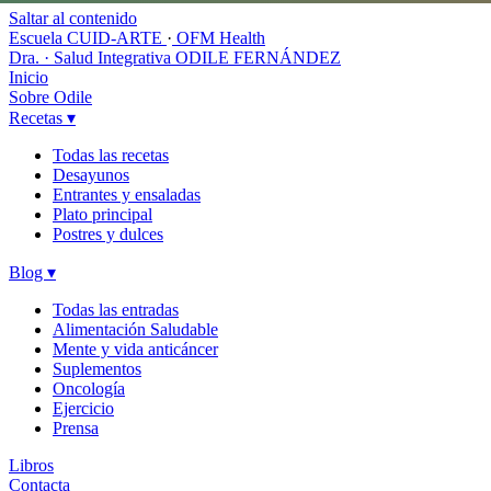
Saltar al contenido
Escuela CUID-ARTE
·
OFM Health
Dra. · Salud Integrativa
ODILE FERNÁNDEZ
Inicio
Sobre Odile
Recetas
▾
Todas las recetas
Desayunos
Entrantes y ensaladas
Plato principal
Postres y dulces
Blog
▾
Todas las entradas
Alimentación Saludable
Mente y vida anticáncer
Suplementos
Oncología
Ejercicio
Prensa
Libros
Contacta