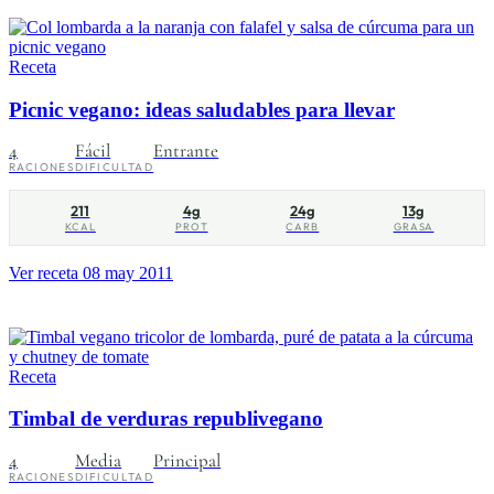
Receta
Picnic vegano: ideas saludables para llevar
4
Fácil
Entrante
RACIONES
DIFICULTAD
211
4g
24g
13g
KCAL
PROT
CARB
GRASA
Ver receta
08 may 2011
Receta
Timbal de verduras republivegano
4
Media
Principal
RACIONES
DIFICULTAD