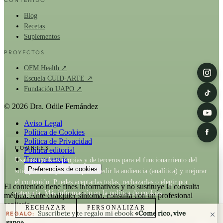
CONTENIDO
Blog
Recetas
Suplementos
PROYECTOS
OFM Health ↗
Escuela CUID-ARTE ↗
Fundación UAPO ↗
© 2026 Dra. Odile Fernández
Aviso Legal
Política de Cookies
Política de Privacidad
COOKIES
Política editorial
Transparencia
Usamos cookies propias y de terceros para el funcionamiento del
Preferencias de cookies
sitio y, con tu permiso, para medir la audiencia (analítica) y mejorar
el contenido. Puedes aceptarlas todas, rechazarlas o elegir por
El contenido tiene fines informativos y no sustituye la consulta
categoría. Más información en la
política de cookies
.
médica. Ante cualquier síntoma, consulta con un profesional
sanitario.
RECHAZAR
PERSONALIZAR
Suscríbete y te regalo mi ebook
«Come rico, vive
REGALO:
La Dra. Odile Fernández es fundadora de
OFM Health
. Cuando un
sano»
.