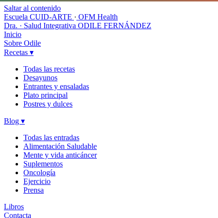
Saltar al contenido
Escuela CUID-ARTE
·
OFM Health
Dra. · Salud Integrativa
ODILE FERNÁNDEZ
Inicio
Sobre Odile
Recetas
▾
Todas las recetas
Desayunos
Entrantes y ensaladas
Plato principal
Postres y dulces
Blog
▾
Todas las entradas
Alimentación Saludable
Mente y vida anticáncer
Suplementos
Oncología
Ejercicio
Prensa
Libros
Contacta