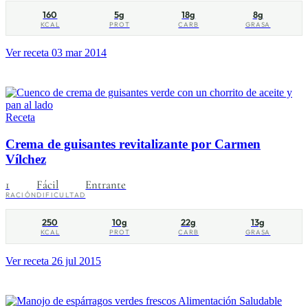
160
5g
18g
8g
KCAL
PROT
CARB
GRASA
Ver receta
03 mar 2014
Receta
Crema de guisantes revitalizante por Carmen
Vílchez
1
Fácil
Entrante
RACIÓN
DIFICULTAD
250
10g
22g
13g
KCAL
PROT
CARB
GRASA
Ver receta
26 jul 2015
Alimentación Saludable