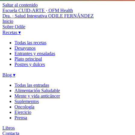
Saltar al contenido
Escuela CUID-ARTE
·
OFM Health
Dra. · Salud Integrativa
ODILE FERNÁNDEZ
Inicio
Sobre Odile
Recetas
▾
Todas las recetas
Desayunos
Entrantes y ensaladas
Plato principal
Postres y dulces
Blog
▾
Todas las entradas
Alimentación Saludable
Mente y vida anticáncer
Suplementos
Oncología
Ejercicio
Prensa
Libros
Contacta