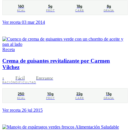
160
5g
18g
8g
KCAL
PROT
CARB
GRASA
Ver receta
03 mar 2014
Receta
Crema de guisantes revitalizante por Carmen
Vílchez
1
Fácil
Entrante
RACIÓN
DIFICULTAD
250
10g
22g
13g
KCAL
PROT
CARB
GRASA
Ver receta
26 jul 2015
Alimentación Saludable