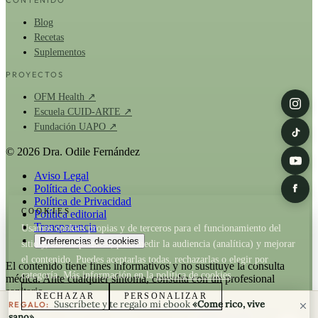
CONTENIDO
Blog
Recetas
Suplementos
PROYECTOS
OFM Health ↗
Escuela CUID-ARTE ↗
Fundación UAPO ↗
© 2026 Dra. Odile Fernández
Aviso Legal
Política de Cookies
Política de Privacidad
COOKIES
Política editorial
Transparencia
Usamos cookies propias y de terceros para el funcionamiento del
Preferencias de cookies
sitio y, con tu permiso, para medir la audiencia (analítica) y mejorar
el contenido. Puedes aceptarlas todas, rechazarlas o elegir por
El contenido tiene fines informativos y no sustituye la consulta
categoría. Más información en la
política de cookies
.
médica. Ante cualquier síntoma, consulta con un profesional
sanitario.
RECHAZAR
PERSONALIZAR
Suscríbete y te regalo mi ebook
«Come rico, vive
REGALO:
La Dra. Odile Fernández es fundadora de
OFM Health
. Cuando un
sano»
.