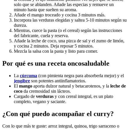
solo que se ablanden. Añade las especias y remueve un
minuto hasta que suelten su aroma.
Añade el mango troceado y cocina 3 minutos más.
Incorpora las verduras elegidas y saltea 5-10 minutos según su
dureza.
Mientras, cuece la pasta (o el cereal) según las instrucciones
del fabricante, cuela y reserva.
Añade la leche de coco, una pizca de sal y el zumo de limón,
y cocina 2 minutos. Deja reposar 5 minutos.
Mezcla la salsa con la pasta y listo para comer.
Por qué es una receta oncosaludable
La
cúrcuma
(con pimienta negra para absorberla mejor) y el
jengibre
son potentes antiinflamatorios.
El
mango
aporta dulzor natural y betacarotenos, y la
leche de
coco
da cremosidad sin lácteos.
Cargado de
verduras
y con cereal integral, es un plato
completo, vegano y saciante.
¿Con qué puedo acompañar el curry?
Con lo que más te guste: arroz integral, quinoa, trigo sarraceno o