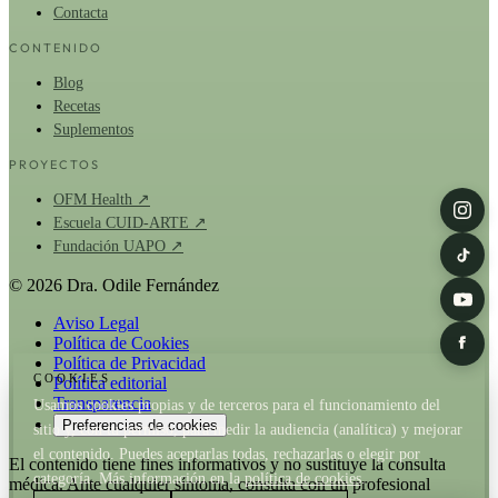
Contacta
CONTENIDO
Blog
Recetas
Suplementos
PROYECTOS
OFM Health ↗
Escuela CUID-ARTE ↗
Fundación UAPO ↗
© 2026 Dra. Odile Fernández
Aviso Legal
Política de Cookies
Política de Privacidad
COOKIES
Política editorial
Transparencia
Usamos cookies propias y de terceros para el funcionamiento del
Preferencias de cookies
sitio y, con tu permiso, para medir la audiencia (analítica) y mejorar
el contenido. Puedes aceptarlas todas, rechazarlas o elegir por
El contenido tiene fines informativos y no sustituye la consulta
categoría. Más información en la
política de cookies
.
médica. Ante cualquier síntoma, consulta con un profesional