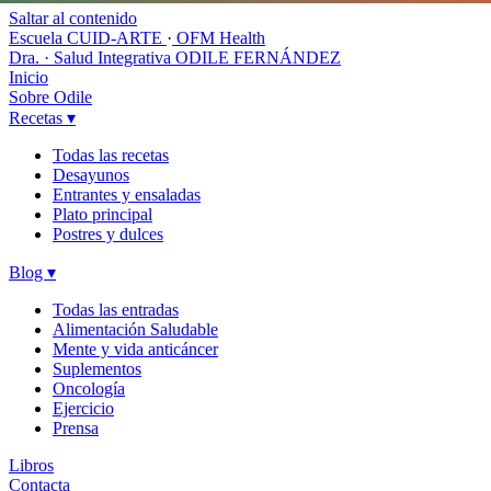
Saltar al contenido
Escuela CUID-ARTE
·
OFM Health
Dra. · Salud Integrativa
ODILE FERNÁNDEZ
Inicio
Sobre Odile
Recetas
▾
Todas las recetas
Desayunos
Entrantes y ensaladas
Plato principal
Postres y dulces
Blog
▾
Todas las entradas
Alimentación Saludable
Mente y vida anticáncer
Suplementos
Oncología
Ejercicio
Prensa
Libros
Contacta