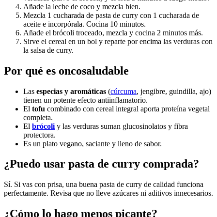
Añade la leche de coco y mezcla bien.
Mezcla 1 cucharada de pasta de curry con 1 cucharada de
aceite e incorpórala. Cocina 10 minutos.
Añade el brócoli troceado, mezcla y cocina 2 minutos más.
Sirve el cereal en un bol y reparte por encima las verduras con
la salsa de curry.
Por qué es oncosaludable
Las
especias y aromáticas
(
cúrcuma
, jengibre, guindilla, ajo)
tienen un potente efecto antiinflamatorio.
El
tofu
combinado con cereal integral aporta proteína vegetal
completa.
El
brócoli
y las verduras suman glucosinolatos y fibra
protectora.
Es un plato vegano, saciante y lleno de sabor.
¿Puedo usar pasta de curry comprada?
Sí. Si vas con prisa, una buena pasta de curry de calidad funciona
perfectamente. Revisa que no lleve azúcares ni aditivos innecesarios.
¿Cómo lo hago menos picante?