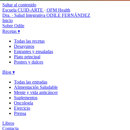
Saltar al contenido
Escuela CUID-ARTE
·
OFM Health
Dra. · Salud Integrativa
ODILE FERNÁNDEZ
Inicio
Sobre Odile
Recetas
▾
Todas las recetas
Desayunos
Entrantes y ensaladas
Plato principal
Postres y dulces
Blog
▾
Todas las entradas
Alimentación Saludable
Mente y vida anticáncer
Suplementos
Oncología
Ejercicio
Prensa
Libros
Contacta