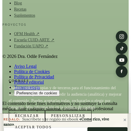
Blog
Recetas
Suplementos
PROYECTOS
OFM Health ↗
Escuela CUID-ARTE ↗
Fundación UAPO ↗
© 2026 Dra. Odile Fernández
Aviso Legal
Política de Cookies
Política de Privacidad
COOKIES
Política editorial
Transparencia
Usamos cookies propias y de terceros para el funcionamiento del
Preferencias de cookies
sitio y, con tu permiso, para medir la audiencia (analítica) y mejorar
el contenido. Puedes aceptarlas todas, rechazarlas o elegir por
El contenido tiene fines informativos y no sustituye la consulta
categoría. Más información en la
política de cookies
.
médica. Ante cualquier síntoma, consulta con un profesional
sanitario.
RECHAZAR
PERSONALIZAR
Suscríbete y te regalo mi ebook
«Come rico, vive
REGALO:
La Dra. Odile Fernández es fundadora de
OFM Health
. Cuando un
sano»
.
ACEPTAR TODOS
artículo recomienda un producto de OFM existe relación comercial;
Tu correo electrónico