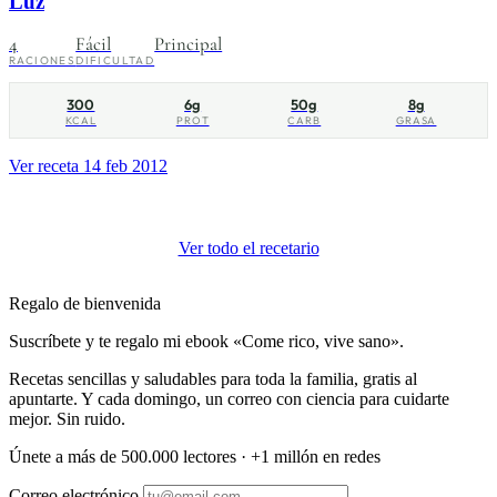
Luz
4
Fácil
Principal
RACIONES
DIFICULTAD
300
6g
50g
8g
KCAL
PROT
CARB
GRASA
Ver receta
14 feb 2012
Ver todo el recetario
Regalo de bienvenida
Suscríbete y te regalo mi ebook «Come rico, vive sano».
Recetas sencillas y saludables para toda la familia, gratis al
apuntarte. Y cada domingo, un correo con ciencia para cuidarte
mejor. Sin ruido.
Únete a más de 500.000 lectores · +1 millón en redes
Correo electrónico