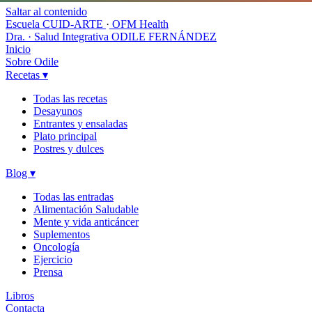
Saltar al contenido
Escuela CUID-ARTE
·
OFM Health
Dra. · Salud Integrativa
ODILE FERNÁNDEZ
Inicio
Sobre Odile
Recetas
▾
Todas las recetas
Desayunos
Entrantes y ensaladas
Plato principal
Postres y dulces
Blog
▾
Todas las entradas
Alimentación Saludable
Mente y vida anticáncer
Suplementos
Oncología
Ejercicio
Prensa
Libros
Contacta