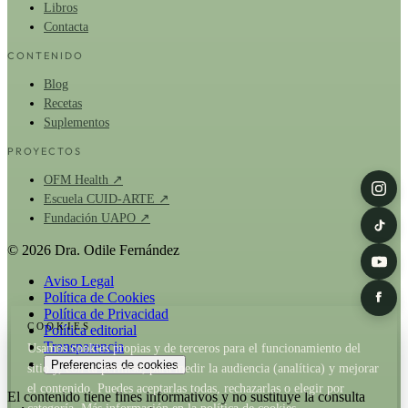
Libros
Contacta
CONTENIDO
Blog
Recetas
Suplementos
PROYECTOS
OFM Health ↗
Escuela CUID-ARTE ↗
Fundación UAPO ↗
© 2026 Dra. Odile Fernández
Aviso Legal
Política de Cookies
Política de Privacidad
COOKIES
Política editorial
Transparencia
Usamos cookies propias y de terceros para el funcionamiento del
Preferencias de cookies
sitio y, con tu permiso, para medir la audiencia (analítica) y mejorar
el contenido. Puedes aceptarlas todas, rechazarlas o elegir por
El contenido tiene fines informativos y no sustituye la consulta
categoría. Más información en la
política de cookies
.