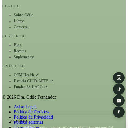
CONOCE
Sobre Odile
Libros
Contacta
CONTENIDO
Blog
Recetas
Suplementos
PROYECTOS
OFM Health ↗
Escuela CUID-ARTE ↗
Fundación UAPO ↗
© 2026 Dra. Odile Fernández
Aviso Legal
Política de Cookies
Política de Privacidad
COOKIES
Política editorial
Transparencia
Usamos cookies propias y de terceros para el funcionamiento del