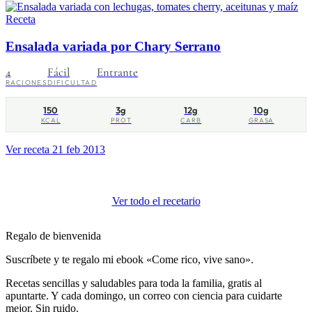
Receta
Ensalada variada por Chary Serrano
4
Fácil
Entrante
RACIONES
DIFICULTAD
150
3g
12g
10g
KCAL
PROT
CARB
GRASA
Ver receta
21 feb 2013
Ver todo el recetario
Regalo de bienvenida
Suscríbete y te regalo mi ebook «Come rico, vive sano».
Recetas sencillas y saludables para toda la familia, gratis al
apuntarte. Y cada domingo, un correo con ciencia para cuidarte
mejor. Sin ruido.