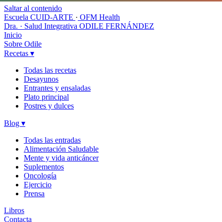
Saltar al contenido
Escuela CUID-ARTE
·
OFM Health
Dra. · Salud Integrativa
ODILE FERNÁNDEZ
Inicio
Sobre Odile
Recetas
▾
Todas las recetas
Desayunos
Entrantes y ensaladas
Plato principal
Postres y dulces
Blog
▾
Todas las entradas
Alimentación Saludable
Mente y vida anticáncer
Suplementos
Oncología
Ejercicio
Prensa
Libros
Contacta