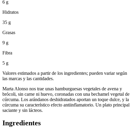
6 g
Hidratos
35 g
Grasas
9 g
Fibra
5 g
Valores estimados a partir de los ingredientes; pueden variar según
las marcas y las cantidades.
Marta Alonso nos trae unas hamburguesas vegetales de avena y
brócoli, sin carne ni huevo, coronadas con una bechamel vegetal de
cúrcuma. Los arándanos deshidratados aportan un toque dulce, y la
cúrcuma su característico efecto antiinflamatorio. Un plato principal
saciante y sin lácteos.
Ingredientes