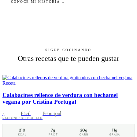
CONOCE MI HISTORIA →
SIGUE COCINANDO
Otras recetas que te pueden gustar
Receta
Calabacines rellenos de verdura con bechamel
vegana por Cristina Portugal
4
Fácil
Principal
RACIONES
DIFICULTAD
210
7g
20g
11g
KCAL
PROT
CARB
GRASA