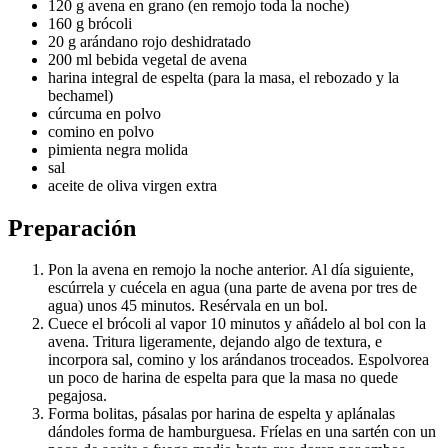
120 g avena en grano (en remojo toda la noche)
160 g brócoli
20 g arándano rojo deshidratado
200 ml bebida vegetal de avena
harina integral de espelta (para la masa, el rebozado y la
bechamel)
cúrcuma en polvo
comino en polvo
pimienta negra molida
sal
aceite de oliva virgen extra
Preparación
Pon la avena en remojo la noche anterior. Al día siguiente,
escúrrela y cuécela en agua (una parte de avena por tres de
agua) unos 45 minutos. Resérvala en un bol.
Cuece el brócoli al vapor 10 minutos y añádelo al bol con la
avena. Tritura ligeramente, dejando algo de textura, e
incorpora sal, comino y los arándanos troceados. Espolvorea
un poco de harina de espelta para que la masa no quede
pegajosa.
Forma bolitas, pásalas por harina de espelta y aplánalas
dándoles forma de hamburguesa. Fríelas en una sartén con un