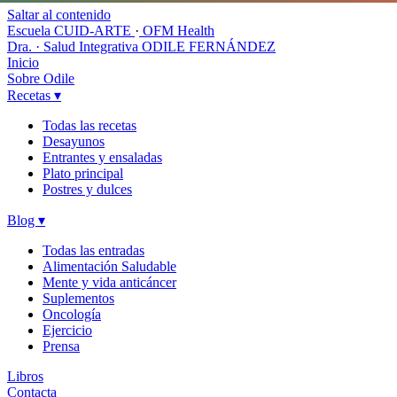
Saltar al contenido
Escuela CUID-ARTE
·
OFM Health
Dra. · Salud Integrativa
ODILE FERNÁNDEZ
Inicio
Sobre Odile
Recetas
▾
Todas las recetas
Desayunos
Entrantes y ensaladas
Plato principal
Postres y dulces
Blog
▾
Todas las entradas
Alimentación Saludable
Mente y vida anticáncer
Suplementos
Oncología
Ejercicio
Prensa
Libros
Contacta