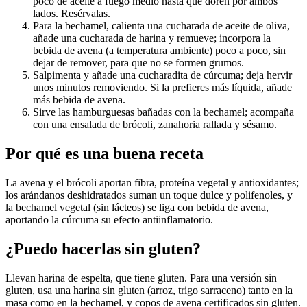
poco de aceite a fuego medio hasta que doren por ambos
lados. Resérvalas.
Para la bechamel, calienta una cucharada de aceite de oliva,
añade una cucharada de harina y remueve; incorpora la
bebida de avena (a temperatura ambiente) poco a poco, sin
dejar de remover, para que no se formen grumos.
Salpimenta y añade una cucharadita de cúrcuma; deja hervir
unos minutos removiendo. Si la prefieres más líquida, añade
más bebida de avena.
Sirve las hamburguesas bañadas con la bechamel; acompaña
con una ensalada de brócoli, zanahoria rallada y sésamo.
Por qué es una buena receta
La avena y el brócoli aportan fibra, proteína vegetal y antioxidantes;
los arándanos deshidratados suman un toque dulce y polifenoles, y
la bechamel vegetal (sin lácteos) se liga con bebida de avena,
aportando la cúrcuma su efecto antiinflamatorio.
¿Puedo hacerlas sin gluten?
Llevan harina de espelta, que tiene gluten. Para una versión sin
gluten, usa una harina sin gluten (arroz, trigo sarraceno) tanto en la
masa como en la bechamel, y copos de avena certificados sin gluten.