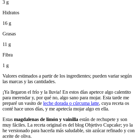
3 g
Hidratos
16 g
Grasas
11 g
Fibra
1 g
Valores estimados a partir de los ingredientes; pueden variar según
las marcas y las cantidades.
¡Ya llegaron el frío y la lluvia! En estos días apetece algo calentito
para merendar y, por qué no, algo sano para mojar. Esta tarde me
preparé un vasito de
leche dorada o cúrcuma latte
, cuya receta os
conté hace unos días, y me apetecía mojar algo en ella.
Estas
magdalenas de limón y vainilla
están de rechupete y son
muy fáciles. La receta original es del blog Objetivo Cupcake; yo la
he versionado para hacerla más saludable, sin azúcar refinado y con
aceite de oliva.