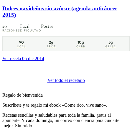
Dulces navideños sin azúcar (agenda anticáncer
2015)
20
Fácil
Postre
RACIONES
DIFICULTAD
90
2g
10g
5g
KCAL
PROT
CARB
GRASA
Ver receta
05 dic 2014
Ver todo el recetario
Regalo de bienvenida
Suscríbete y te regalo mi ebook «Come rico, vive sano».
Recetas sencillas y saludables para toda la familia, gratis al
apuntarte. Y cada domingo, un correo con ciencia para cuidarte
mejor. Sin ruido.