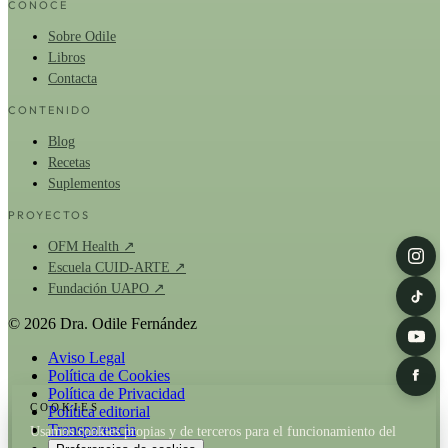
CONOCE
Sobre Odile
Libros
Contacta
CONTENIDO
Blog
Recetas
Suplementos
PROYECTOS
OFM Health ↗
Escuela CUID-ARTE ↗
Fundación UAPO ↗
© 2026 Dra. Odile Fernández
Aviso Legal
Política de Cookies
Política de Privacidad
COOKIES
Política editorial
Transparencia
Usamos cookies propias y de terceros para el funcionamiento del