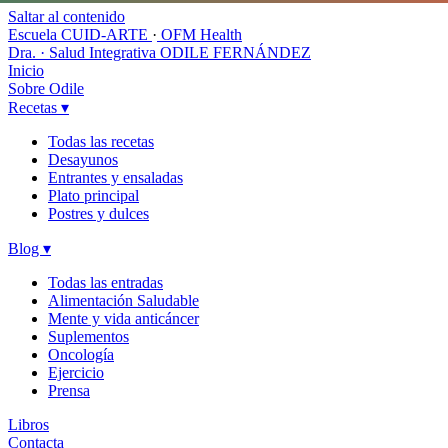
Saltar al contenido
Escuela CUID-ARTE
·
OFM Health
Dra. · Salud Integrativa
ODILE FERNÁNDEZ
Inicio
Sobre Odile
Recetas
▾
Todas las recetas
Desayunos
Entrantes y ensaladas
Plato principal
Postres y dulces
Blog
▾
Todas las entradas
Alimentación Saludable
Mente y vida anticáncer
Suplementos
Oncología
Ejercicio
Prensa
Libros
Contacta