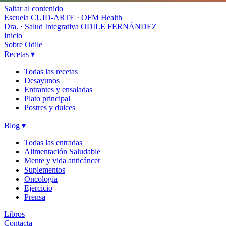
Saltar al contenido
Escuela CUID-ARTE
·
OFM Health
Dra. · Salud Integrativa
ODILE FERNÁNDEZ
Inicio
Sobre Odile
Recetas
▾
Todas las recetas
Desayunos
Entrantes y ensaladas
Plato principal
Postres y dulces
Blog
▾
Todas las entradas
Alimentación Saludable
Mente y vida anticáncer
Suplementos
Oncología
Ejercicio
Prensa
Libros
Contacta