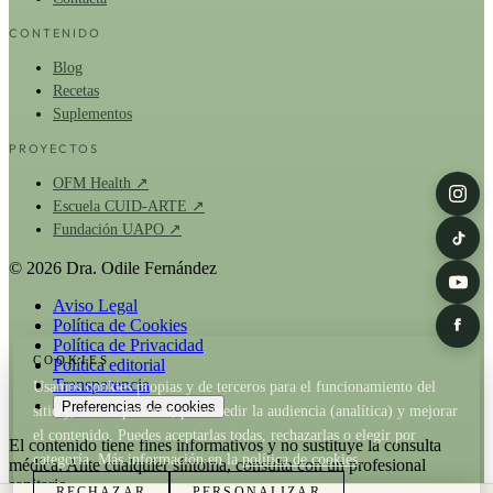
CONTENIDO
Blog
Recetas
Suplementos
PROYECTOS
OFM Health ↗
Escuela CUID-ARTE ↗
Fundación UAPO ↗
© 2026 Dra. Odile Fernández
Aviso Legal
Política de Cookies
Política de Privacidad
COOKIES
Política editorial
Transparencia
Usamos cookies propias y de terceros para el funcionamiento del
Preferencias de cookies
sitio y, con tu permiso, para medir la audiencia (analítica) y mejorar
el contenido. Puedes aceptarlas todas, rechazarlas o elegir por
El contenido tiene fines informativos y no sustituye la consulta
categoría. Más información en la
política de cookies
.
médica. Ante cualquier síntoma, consulta con un profesional
sanitario.
RECHAZAR
PERSONALIZAR