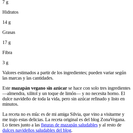
7 g
Hidratos
14 g
Grasas
17 g
Fibra
3 g
Valores estimados a partir de los ingredientes; pueden variar según
las marcas y las cantidades.
Este
mazapán vegano sin azúcar
se hace con solo tres ingredientes
—almendra, xilitol y un toque de limón— y no necesita horno. El
dulce navideño de toda la vida, pero sin azúcar refinado y listo en
minutos.
La receta no es mía: es de mi amiga Silvia, que vino a visitarme y
me trajo estas delicias. La receta original es del blog ZonaVegana.
Lo tienes junto a las
figuras de mazapán saludables
y al resto de
dulces navideños saludables del blog
.