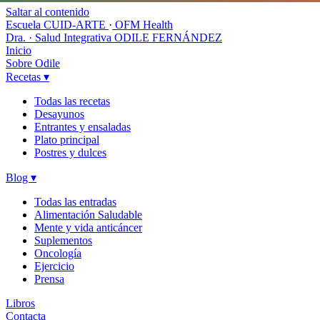
Saltar al contenido
Escuela CUID-ARTE
·
OFM Health
Dra. · Salud Integrativa
ODILE FERNÁNDEZ
Inicio
Sobre Odile
Recetas
▾
Todas las recetas
Desayunos
Entrantes y ensaladas
Plato principal
Postres y dulces
Blog
▾
Todas las entradas
Alimentación Saludable
Mente y vida anticáncer
Suplementos
Oncología
Ejercicio
Prensa
Libros
Contacta