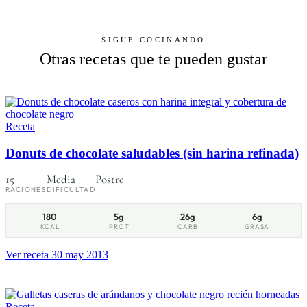
SIGUE COCINANDO
Otras recetas que te pueden gustar
Receta
Donuts de chocolate saludables (sin harina refinada)
15
Media
Postre
RACIONES
DIFICULTAD
180
5g
26g
6g
KCAL
PROT
CARB
GRASA
Ver receta
30 may 2013
Receta