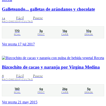
Galleteando... galletas de arándanos y chocolate
14
Fácil
Postre
RACIONES
DIFICULTAD
170
3g
16g
10g
KCAL
PROT
CARB
GRASA
Ver receta
17 jul 2017
Receta
Bizcochito de cacao y naranja por Virgina Medina
8
Fácil
Postre
RACIONES
DIFICULTAD
160
4g
26g
5g
KCAL
PROT
CARB
GRASA
Ver receta
21 may 2015