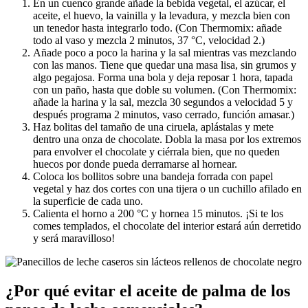
En un cuenco grande añade la bebida vegetal, el azúcar, el
aceite, el huevo, la vainilla y la levadura, y mezcla bien con
un tenedor hasta integrarlo todo. (Con Thermomix: añade
todo al vaso y mezcla 2 minutos, 37 °C, velocidad 2.)
Añade poco a poco la harina y la sal mientras vas mezclando
con las manos. Tiene que quedar una masa lisa, sin grumos y
algo pegajosa. Forma una bola y deja reposar 1 hora, tapada
con un paño, hasta que doble su volumen. (Con Thermomix:
añade la harina y la sal, mezcla 30 segundos a velocidad 5 y
después programa 2 minutos, vaso cerrado, función amasar.)
Haz bolitas del tamaño de una ciruela, aplástalas y mete
dentro una onza de chocolate. Dobla la masa por los extremos
para envolver el chocolate y ciérrala bien, que no queden
huecos por donde pueda derramarse al hornear.
Coloca los bollitos sobre una bandeja forrada con papel
vegetal y haz dos cortes con una tijera o un cuchillo afilado en
la superficie de cada uno.
Calienta el horno a 200 °C y hornea 15 minutos. ¡Si te los
comes templados, el chocolate del interior estará aún derretido
y será maravilloso!
¿Por qué evitar el aceite de palma de los