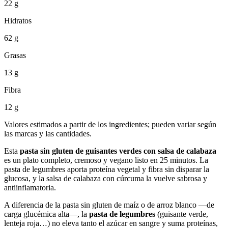
22 g
Hidratos
62 g
Grasas
13 g
Fibra
12 g
Valores estimados a partir de los ingredientes; pueden variar según
las marcas y las cantidades.
Esta
pasta sin gluten de guisantes verdes con salsa de calabaza
es un plato completo, cremoso y vegano listo en 25 minutos. La
pasta de legumbres aporta proteína vegetal y fibra sin disparar la
glucosa, y la salsa de calabaza con cúrcuma la vuelve sabrosa y
antiinflamatoria.
A diferencia de la pasta sin gluten de maíz o de arroz blanco —de
carga glucémica alta—, la
pasta de legumbres
(guisante verde,
lenteja roja…) no eleva tanto el azúcar en sangre y suma proteínas,