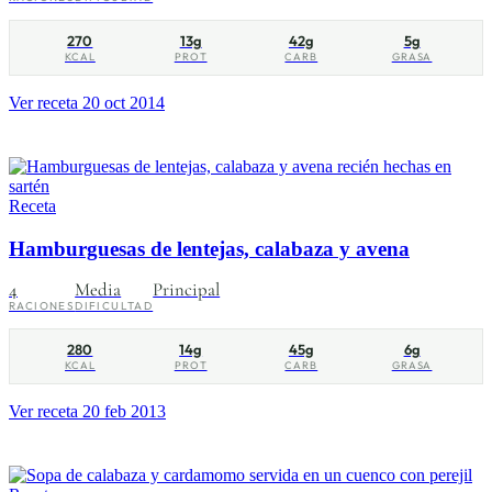
270
13g
42g
5g
KCAL
PROT
CARB
GRASA
Ver receta
20 oct 2014
Receta
Hamburguesas de lentejas, calabaza y avena
4
Media
Principal
RACIONES
DIFICULTAD
280
14g
45g
6g
KCAL
PROT
CARB
GRASA
Ver receta
20 feb 2013