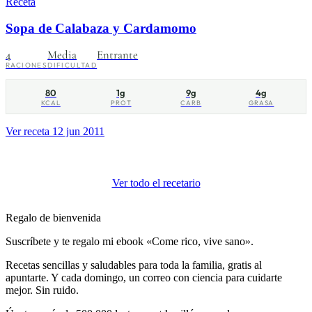
Receta
Sopa de Calabaza y Cardamomo
4
Media
Entrante
RACIONES
DIFICULTAD
80
1g
9g
4g
KCAL
PROT
CARB
GRASA
Ver receta
12 jun 2011
Ver todo el recetario
Regalo de bienvenida
Suscríbete y te regalo mi ebook «Come rico, vive sano».
Recetas sencillas y saludables para toda la familia, gratis al
apuntarte. Y cada domingo, un correo con ciencia para cuidarte
mejor. Sin ruido.