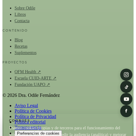
Sobre Odile
Libros
Contacta
CONTENIDO
Blog
Recetas
Suplementos
PROYECTOS
OFM Health ↗
Escuela CUID-ARTE ↗
Fundación UAPO ↗
© 2026 Dra. Odile Fernández
Aviso Legal
Política de Cookies
Política de Privacidad
COOKIES
Política editorial
Transparencia
Usamos cookies propias y de terceros para el funcionamiento del
Preferencias de cookies
sitio y, con tu permiso, para medir la audiencia (analítica) y mejorar