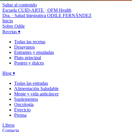
Saltar al contenido
Escuela CUID-ARTE
·
OFM Health
Dra. · Salud Integrativa
ODILE FERNÁNDEZ
Inicio
Sobre Odile
Recetas
▾
Todas las recetas
Desayunos
Entrantes y ensaladas
Plato principal
Postres y dulces
Blog
▾
Todas las entradas
Alimentación Saludable
Mente y vida anticáncer
Suplementos
Oncología
Ejercicio
Prensa
Libros
Contacta