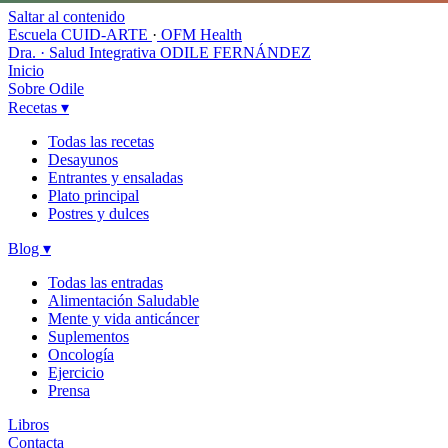
Saltar al contenido
Escuela CUID-ARTE
·
OFM Health
Dra. · Salud Integrativa
ODILE FERNÁNDEZ
Inicio
Sobre Odile
Recetas
▾
Todas las recetas
Desayunos
Entrantes y ensaladas
Plato principal
Postres y dulces
Blog
▾
Todas las entradas
Alimentación Saludable
Mente y vida anticáncer
Suplementos
Oncología
Ejercicio
Prensa
Libros
Contacta