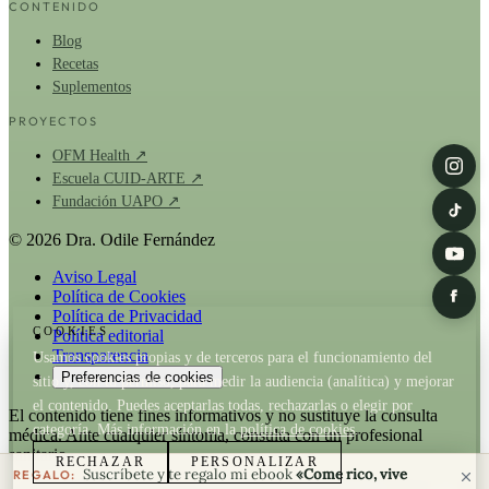
CONTENIDO
Blog
Recetas
Suplementos
PROYECTOS
OFM Health ↗
Escuela CUID-ARTE ↗
Fundación UAPO ↗
© 2026 Dra. Odile Fernández
Aviso Legal
Política de Cookies
Política de Privacidad
COOKIES
Política editorial
Transparencia
Usamos cookies propias y de terceros para el funcionamiento del
Preferencias de cookies
sitio y, con tu permiso, para medir la audiencia (analítica) y mejorar
el contenido. Puedes aceptarlas todas, rechazarlas o elegir por
El contenido tiene fines informativos y no sustituye la consulta
categoría. Más información en la
política de cookies
.
médica. Ante cualquier síntoma, consulta con un profesional
sanitario.
RECHAZAR
PERSONALIZAR
Suscríbete y te regalo mi ebook
«Come rico, vive
REGALO: