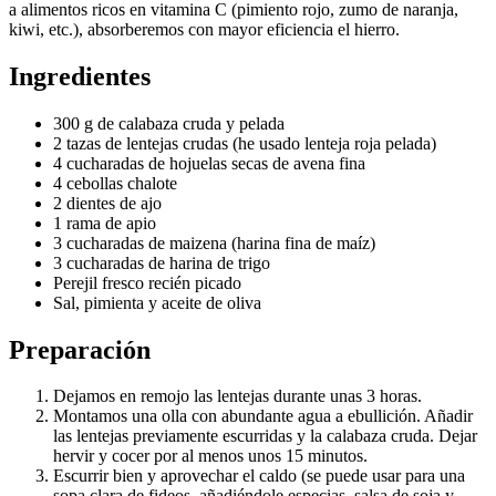
a alimentos ricos en vitamina C (pimiento rojo, zumo de naranja,
kiwi, etc.), absorberemos con mayor eficiencia el hierro.
Ingredientes
300 g de calabaza cruda y pelada
2 tazas de lentejas crudas (he usado lenteja roja pelada)
4 cucharadas de hojuelas secas de avena fina
4 cebollas chalote
2 dientes de ajo
1 rama de apio
3 cucharadas de maizena (harina fina de maíz)
3 cucharadas de harina de trigo
Perejil fresco recién picado
Sal, pimienta y aceite de oliva
Preparación
Dejamos en remojo las lentejas durante unas 3 horas.
Montamos una olla con abundante agua a ebullición. Añadir
las lentejas previamente escurridas y la calabaza cruda. Dejar
hervir y cocer por al menos unos 15 minutos.
Escurrir bien y aprovechar el caldo (se puede usar para una
sopa clara de fideos, añadiéndole especias, salsa de soja y