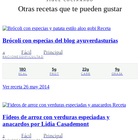
SIGUE COCINANDO
Otras recetas que te pueden gustar
Receta
Brócoli con especias del blog ayuverdasturias
4
Fácil
Principal
RACIONES
DIFICULTAD
180
5g
22g
9g
KCAL
PROT
CARB
GRASA
Ver receta
26 may 2014
Receta
Fideos de arroz con verduras especiadas y
anacardos por Lidia Casademont
2
Fácil
Principal