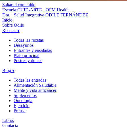
Saltar al contenido
Escuela CUID-ARTE
·
OFM Health
Dra. · Salud Integrativa
ODILE FERNÁNDEZ
Inicio
Sobre Odile
Recetas
▾
Todas las recetas
Desayunos
Entrantes y ensaladas
Plato principal
Postres y dulces
Blog
▾
Todas las entradas
Alimentación Saludable
Mente y vida anticáncer
Suplementos
Oncología
Ejercicio
Prensa
Libros
Contacta