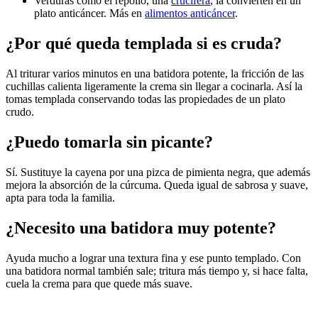
Verduras como el repollo, una
crucífera
, la convierten en un
plato anticáncer. Más en
alimentos anticáncer
.
¿Por qué queda templada si es cruda?
Al triturar varios minutos en una batidora potente, la fricción de las
cuchillas calienta ligeramente la crema sin llegar a cocinarla. Así la
tomas templada conservando todas las propiedades de un plato
crudo.
¿Puedo tomarla sin picante?
Sí. Sustituye la cayena por una pizca de pimienta negra, que además
mejora la absorción de la cúrcuma. Queda igual de sabrosa y suave,
apta para toda la familia.
¿Necesito una batidora muy potente?
Ayuda mucho a lograr una textura fina y ese punto templado. Con
una batidora normal también sale; tritura más tiempo y, si hace falta,
cuela la crema para que quede más suave.