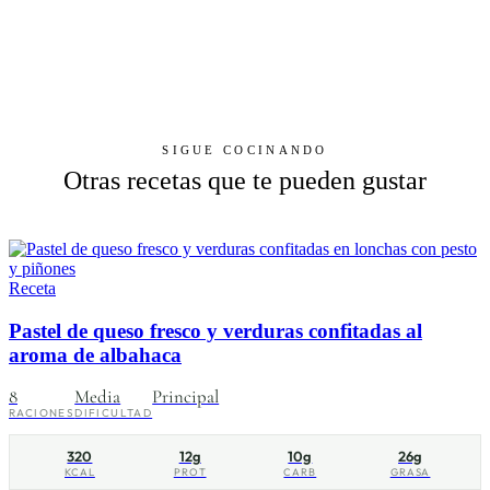
SIGUE COCINANDO
Otras recetas que te pueden gustar
Receta
Pastel de queso fresco y verduras confitadas al
aroma de albahaca
8
Media
Principal
RACIONES
DIFICULTAD
320
12g
10g
26g
KCAL
PROT
CARB
GRASA