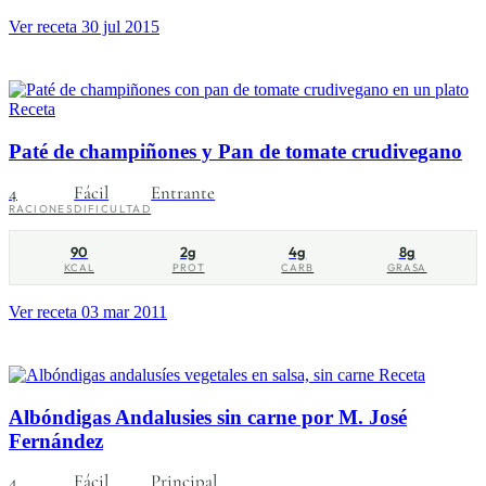
Ver receta
30 jul 2015
Receta
Paté de champiñones y Pan de tomate crudivegano
4
Fácil
Entrante
RACIONES
DIFICULTAD
90
2g
4g
8g
KCAL
PROT
CARB
GRASA
Ver receta
03 mar 2011
Receta
Albóndigas Andalusies sin carne por M. José
Fernández
4
Fácil
Principal