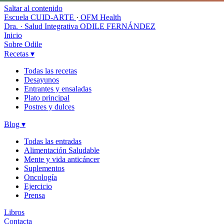
Saltar al contenido
Escuela CUID-ARTE
·
OFM Health
Dra. · Salud Integrativa
ODILE FERNÁNDEZ
Inicio
Sobre Odile
Recetas
▾
Todas las recetas
Desayunos
Entrantes y ensaladas
Plato principal
Postres y dulces
Blog
▾
Todas las entradas
Alimentación Saludable
Mente y vida anticáncer
Suplementos
Oncología
Ejercicio
Prensa
Libros
Contacta