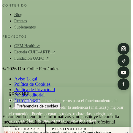
CONTENIDO
Blog
Recetas
Suplementos
PROYECTOS
OFM Health ↗
Escuela CUID-ARTE ↗
Fundación UAPO ↗
© 2026 Dra. Odile Fernández
Aviso Legal
Política de Cookies
Política de Privacidad
COOKIES
Política editorial
Transparencia
Usamos cookies propias y de terceros para el funcionamiento del
Preferencias de cookies
sitio y, con tu permiso, para medir la audiencia (analítica) y mejorar
el contenido. Puedes aceptarlas todas, rechazarlas o elegir por
El contenido tiene fines informativos y no sustituye la consulta
categoría. Más información en la
política de cookies
.
médica. Ante cualquier síntoma, consulta con un profesional
sanitario.
RECHAZAR
PERSONALIZAR
Suscríbete y te regalo mi ebook
«Come rico, vive
REGALO: