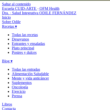
Saltar al contenido
Escuela CUID-ARTE
·
OFM Health
Dra. · Salud Integrativa
ODILE FERNÁNDEZ
Inicio
Sobre Odile
Recetas
▾
Todas las recetas
Desayunos
Entrantes y ensaladas
Plato principal
Postres y dulces
Blog
▾
Todas las entradas
Alimentación Saludable
Mente y vida anticáncer
Suplementos
Oncología
Ejercicio
Prensa
Libros
Contacta