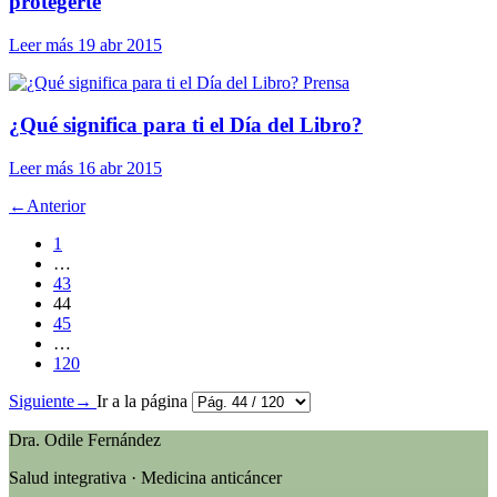
protegerte
Leer más
19 abr 2015
Prensa
¿Qué significa para ti el Día del Libro?
Leer más
16 abr 2015
←
Anterior
1
…
43
44
45
…
120
Siguiente
→
Ir a la página
Dra. Odile Fernández
Salud integrativa · Medicina anticáncer