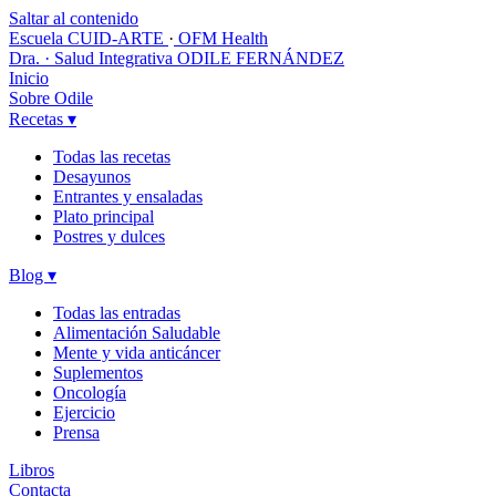
Saltar al contenido
Escuela CUID-ARTE
·
OFM Health
Dra. · Salud Integrativa
ODILE FERNÁNDEZ
Inicio
Sobre Odile
Recetas
▾
Todas las recetas
Desayunos
Entrantes y ensaladas
Plato principal
Postres y dulces
Blog
▾
Todas las entradas
Alimentación Saludable
Mente y vida anticáncer
Suplementos
Oncología
Ejercicio
Prensa
Libros
Contacta