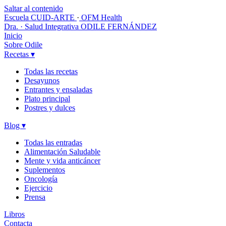
Saltar al contenido
Escuela CUID-ARTE
·
OFM Health
Dra. · Salud Integrativa
ODILE FERNÁNDEZ
Inicio
Sobre Odile
Recetas
▾
Todas las recetas
Desayunos
Entrantes y ensaladas
Plato principal
Postres y dulces
Blog
▾
Todas las entradas
Alimentación Saludable
Mente y vida anticáncer
Suplementos
Oncología
Ejercicio
Prensa
Libros
Contacta