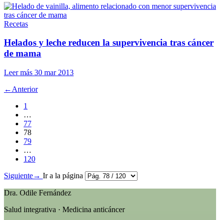
Recetas
Helados y leche reducen la supervivencia tras cáncer
de mama
Leer más
30 mar 2013
←
Anterior
1
…
77
78
79
…
120
Siguiente
→
Ir a la página
Dra. Odile Fernández
Salud integrativa · Medicina anticáncer