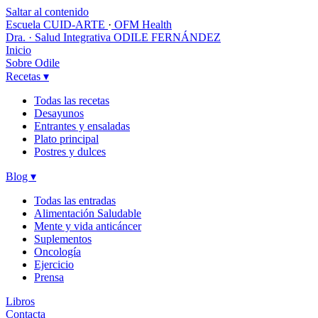
Saltar al contenido
Escuela CUID-ARTE
·
OFM Health
Dra. · Salud Integrativa
ODILE FERNÁNDEZ
Inicio
Sobre Odile
Recetas
▾
Todas las recetas
Desayunos
Entrantes y ensaladas
Plato principal
Postres y dulces
Blog
▾
Todas las entradas
Alimentación Saludable
Mente y vida anticáncer
Suplementos
Oncología
Ejercicio
Prensa
Libros
Contacta