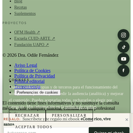
Blog
Recetas
Suplementos
PROYECTOS
OFM Health ↗
Escuela CUID-ARTE ↗
Fundación UAPO ↗
© 2026 Dra. Odile Fernández
Aviso Legal
Política de Cookies
Política de Privacidad
COOKIES
Política editorial
Transparencia
Usamos cookies propias y de terceros para el funcionamiento del
Preferencias de cookies
sitio y, con tu permiso, para medir la audiencia (analítica) y mejorar
el contenido. Puedes aceptarlas todas, rechazarlas o elegir por
El contenido tiene fines informativos y no sustituye la consulta
categoría. Más información en la
política de cookies
.
médica. Ante cualquier síntoma, consulta con un profesional
sanitario.
RECHAZAR
PERSONALIZAR
Suscríbete y te regalo mi ebook
«Come rico, vive
REGALO:
La Dra. Odile Fernández es fundadora de
OFM Health
. Cuando un
sano»
.
ACEPTAR TODOS
artículo recomienda un producto de OFM existe relación comercial;
Tu correo electrónico
Quiero mi ebook