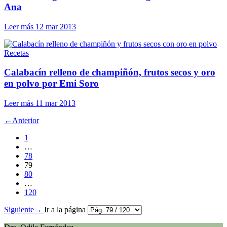
Ana
Leer más
12 mar 2013
Recetas
Calabacín relleno de champiñón, frutos secos y oro
en polvo por Emi Soro
Leer más
11 mar 2013
←
Anterior
1
…
78
79
80
…
120
Siguiente
→
Ir a la página