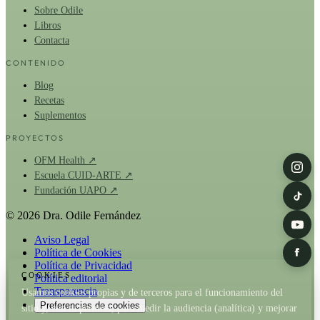
Sobre Odile
Libros
Contacta
CONTENIDO
Blog
Recetas
Suplementos
PROYECTOS
OFM Health ↗
Escuela CUID-ARTE ↗
Fundación UAPO ↗
© 2026 Dra. Odile Fernández
Aviso Legal
Política de Cookies
Política de Privacidad
COOKIES
Política editorial
Transparencia
Usamos cookies propias y de terceros para el funcionamiento del
Preferencias de cookies
sitio y, con tu permiso, para medir la audiencia (analítica) y mejorar