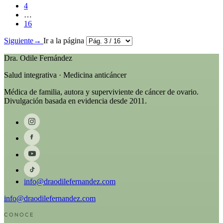
4
…
16
Siguiente
→
Ir a la página
Dra. Odile Fernández
Salud integrativa · Medicina anticáncer
Médica de familia, autora y superviviente de cáncer de ovario.
Divulgación basada en evidencia desde 2011.
info@draodilefernandez.com
info@draodilefernandez.com
CONOCE