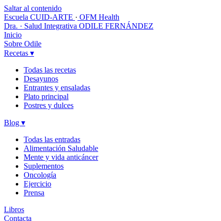
Saltar al contenido
Escuela CUID-ARTE
·
OFM Health
Dra. · Salud Integrativa
ODILE FERNÁNDEZ
Inicio
Sobre Odile
Recetas
▾
Todas las recetas
Desayunos
Entrantes y ensaladas
Plato principal
Postres y dulces
Blog
▾
Todas las entradas
Alimentación Saludable
Mente y vida anticáncer
Suplementos
Oncología
Ejercicio
Prensa
Libros
Contacta