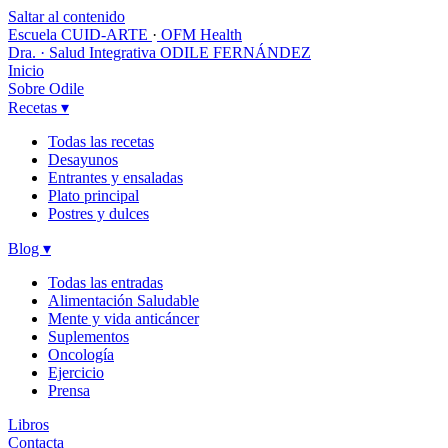
Saltar al contenido
Escuela CUID-ARTE
·
OFM Health
Dra. · Salud Integrativa
ODILE FERNÁNDEZ
Inicio
Sobre Odile
Recetas
▾
Todas las recetas
Desayunos
Entrantes y ensaladas
Plato principal
Postres y dulces
Blog
▾
Todas las entradas
Alimentación Saludable
Mente y vida anticáncer
Suplementos
Oncología
Ejercicio
Prensa
Libros
Contacta