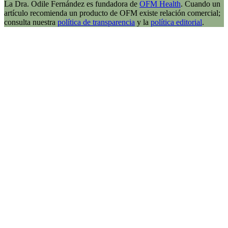
La Dra. Odile Fernández es fundadora de
OFM Health
. Cuando un
artículo recomienda un producto de OFM existe relación comercial;
consulta nuestra
política de transparencia
y la
política editorial
.