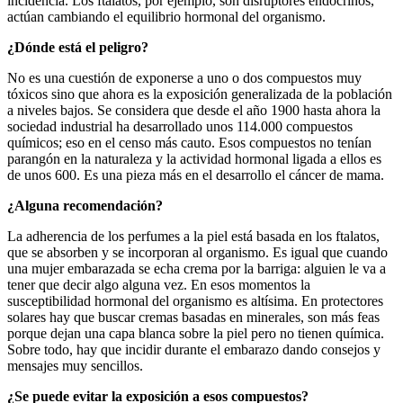
incidencia. Los ftalatos, por ejemplo, son disruptores endocrinos,
actúan cambiando el equilibrio hormonal del organismo.
¿Dónde está el peligro?
No es una cuestión de exponerse a uno o dos compuestos muy
tóxicos sino que ahora es la exposición generalizada de la población
a niveles bajos. Se considera que desde el año 1900 hasta ahora la
sociedad industrial ha desarrollado unos 114.000 compuestos
químicos; eso en el censo más cauto. Esos compuestos no tenían
parangón en la naturaleza y la actividad hormonal ligada a ellos es
de unos 600. Es una pieza más en el desarrollo el cáncer de mama.
¿Alguna recomendación?
La adherencia de los perfumes a la piel está basada en los ftalatos,
que se absorben y se incorporan al organismo. Es igual que cuando
una mujer embarazada se echa crema por la barriga: alguien le va a
tener que decir algo alguna vez. En esos momentos la
susceptibilidad hormonal del organismo es altísima. En protectores
solares hay que buscar cremas basadas en minerales, son más feas
porque dejan una capa blanca sobre la piel pero no tienen química.
Sobre todo, hay que incidir durante el embarazo dando consejos y
mensajes muy sencillos.
¿Se puede evitar la exposición a esos compuestos?