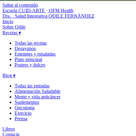
Saltar al contenido
Escuela CUID-ARTE
·
OFM Health
Dra. · Salud Integrativa
ODILE FERNÁNDEZ
Inicio
Sobre Odile
Recetas
▾
Todas las recetas
Desayunos
Entrantes y ensaladas
Plato principal
Postres y dulces
Blog
▾
Todas las entradas
Alimentación Saludable
Mente y vida anticáncer
Suplementos
Oncología
Ejercicio
Prensa
Libros
Contacta