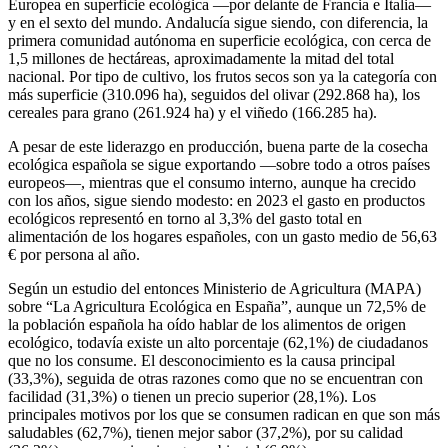
Europea en superficie ecológica —por delante de Francia e Italia—
y en el sexto del mundo. Andalucía sigue siendo, con diferencia, la
primera comunidad autónoma en superficie ecológica, con cerca de
1,5 millones de hectáreas, aproximadamente la mitad del total
nacional. Por tipo de cultivo, los frutos secos son ya la categoría con
más superficie (310.096 ha), seguidos del olivar (292.868 ha), los
cereales para grano (261.924 ha) y el viñedo (166.285 ha).
A pesar de este liderazgo en producción, buena parte de la cosecha
ecológica española se sigue exportando —sobre todo a otros países
europeos—, mientras que el consumo interno, aunque ha crecido
con los años, sigue siendo modesto: en 2023 el gasto en productos
ecológicos representó en torno al 3,3% del gasto total en
alimentación de los hogares españoles, con un gasto medio de 56,63
€ por persona al año.
Según un estudio del entonces Ministerio de Agricultura (MAPA)
sobre “La Agricultura Ecológica en España”, aunque un 72,5% de
la población española ha oído hablar de los alimentos de origen
ecológico, todavía existe un alto porcentaje (62,1%) de ciudadanos
que no los consume. El desconocimiento es la causa principal
(33,3%), seguida de otras razones como que no se encuentran con
facilidad (31,3%) o tienen un precio superior (28,1%). Los
principales motivos por los que se consumen radican en que son más
saludables (62,7%), tienen mejor sabor (37,2%), por su calidad