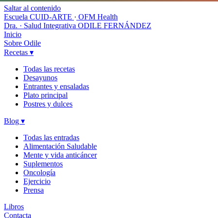
Saltar al contenido
Escuela CUID-ARTE
·
OFM Health
Dra. · Salud Integrativa
ODILE FERNÁNDEZ
Inicio
Sobre Odile
Recetas
▾
Todas las recetas
Desayunos
Entrantes y ensaladas
Plato principal
Postres y dulces
Blog
▾
Todas las entradas
Alimentación Saludable
Mente y vida anticáncer
Suplementos
Oncología
Ejercicio
Prensa
Libros
Contacta