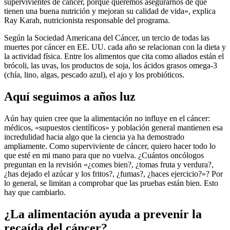
supervivientes de cáncer, porque queremos asegurarnos de que
tienen una buena nutrición y mejoran su calidad de vida», explica
Ray Karah, nutricionista responsable del programa.
Según la Sociedad Americana del Cáncer, un tercio de todas las
muertes por cáncer en EE. UU. cada año se relacionan con la dieta y
la actividad física. Entre los alimentos que cita como aliados están el
brócoli, las uvas, los productos de soja, los ácidos grasos omega-3
(chía, lino, algas, pescado azul), el ajo y los probióticos.
Aquí seguimos a años luz
Aún hay quien cree que la alimentación no influye en el cáncer:
médicos, «supuestos científicos» y población general mantienen esa
incredulidad hacia algo que la ciencia ya ha demostrado
ampliamente. Como superviviente de cáncer, quiero hacer todo lo
que esté en mi mano para que no vuelva. ¿Cuántos oncólogos
preguntan en la revisión «¿comes bien?, ¿tomas fruta y verdura?,
¿has dejado el azúcar y los fritos?, ¿fumas?, ¿haces ejercicio?»? Por
lo general, se limitan a comprobar que las pruebas están bien. Esto
hay que cambiarlo.
¿La alimentación ayuda a prevenir la
recaída del cáncer?