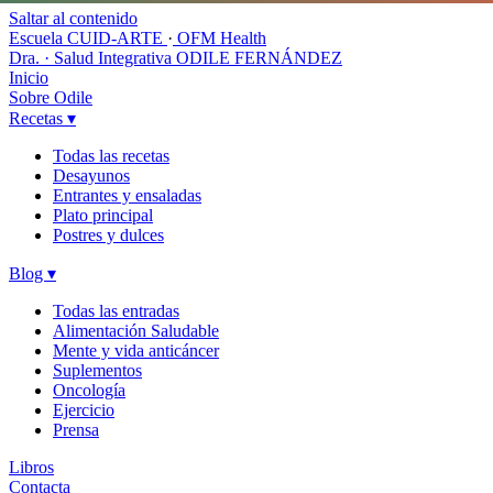
Saltar al contenido
Escuela CUID-ARTE
·
OFM Health
Dra. · Salud Integrativa
ODILE FERNÁNDEZ
Inicio
Sobre Odile
Recetas
▾
Todas las recetas
Desayunos
Entrantes y ensaladas
Plato principal
Postres y dulces
Blog
▾
Todas las entradas
Alimentación Saludable
Mente y vida anticáncer
Suplementos
Oncología
Ejercicio
Prensa
Libros
Contacta