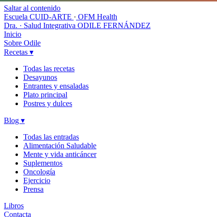
Saltar al contenido
Escuela CUID-ARTE
·
OFM Health
Dra. · Salud Integrativa
ODILE FERNÁNDEZ
Inicio
Sobre Odile
Recetas
▾
Todas las recetas
Desayunos
Entrantes y ensaladas
Plato principal
Postres y dulces
Blog
▾
Todas las entradas
Alimentación Saludable
Mente y vida anticáncer
Suplementos
Oncología
Ejercicio
Prensa
Libros
Contacta