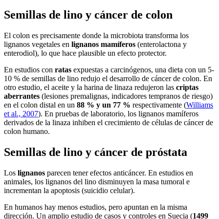
Semillas de lino y cáncer de colon
El colon es precisamente donde la microbiota transforma los
lignanos vegetales en
lignanos mamíferos
(enterolactona y
enterodiol), lo que hace plausible un efecto protector.
En estudios con
ratas
expuestas a carcinógenos, una dieta con un 5-
10 % de semillas de lino redujo el desarrollo de cáncer de colon. En
otro estudio, el aceite y la harina de linaza redujeron las
criptas
aberrantes
(lesiones premalignas, indicadores tempranos de riesgo)
en el colon distal en un
88 % y un 77 %
respectivamente (
Williams
et al., 2007
). En pruebas de laboratorio, los lignanos mamíferos
derivados de la linaza inhiben el crecimiento de células de cáncer de
colon humano.
Semillas de lino y cáncer de próstata
Los
lignanos
parecen tener efectos anticáncer. En estudios en
animales, los lignanos del lino disminuyen la masa tumoral e
incrementan la apoptosis (suicidio celular).
En humanos hay menos estudios, pero apuntan en la misma
dirección. Un amplio estudio de casos y controles en Suecia (
1499