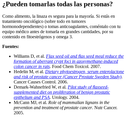
¿Pueden tomarlas todas las personas?
Como alimento, la linaza es segura para la mayoría. Si estás en
tratamiento oncológico (sobre todo en tumores
hormonodependientes) o tomas anticoagulantes, coméntalo con tu
equipo médico antes de tomarla en grandes cantidades, por su
contenido en fitoestrógenos y omega 3.
Fuentes:
Williams D, et al.
Flax seed oil and flax seed meal reduce the
formation of aberrant crypt foci in azoxymethane-induced
colon cancer in rats
. Food Chem Toxicol. 2007.
Hedelin M, et al.
Dietary phytoestrogen, serum enterolactone
and risk of prostate cancer (Cancer Prostate Sweden Study)
.
Cancer Causes Control. 2006.
Demark-Wahnefried W, et al.
Pilot study of flaxseed-
supplemented diet on proliferation of benign prostatic
epithelium and PSA
. Urology. 2004.
McCann MJ, et al.
Role of mammalian lignans in the
prevention and treatment of prostate cancer
. Nutr Cancer.
2005.