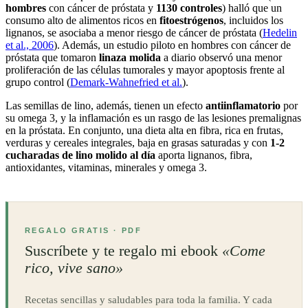
hombres
con cáncer de próstata y
1130 controles
) halló que un
consumo alto de alimentos ricos en
fitoestrógenos
, incluidos los
lignanos, se asociaba a menor riesgo de cáncer de próstata (
Hedelin
et al., 2006
). Además, un estudio piloto en hombres con cáncer de
próstata que tomaron
linaza molida
a diario observó una menor
proliferación de las células tumorales y mayor apoptosis frente al
grupo control (
Demark-Wahnefried et al.
).
Las semillas de lino, además, tienen un efecto
antiinflamatorio
por
su omega 3, y la inflamación es un rasgo de las lesiones premalignas
en la próstata. En conjunto, una dieta alta en fibra, rica en frutas,
verduras y cereales integrales, baja en grasas saturadas y con
1-2
cucharadas de lino molido al día
aporta lignanos, fibra,
antioxidantes, vitaminas, minerales y omega 3.
REGALO GRATIS · PDF
Suscríbete y te regalo mi ebook
«Come
rico, vive sano»
Recetas sencillas y saludables para toda la familia. Y cada