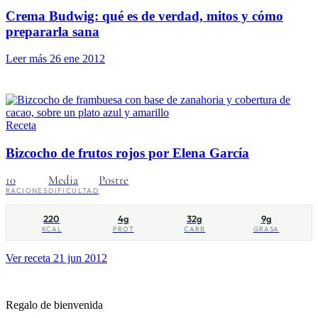
Crema Budwig: qué es de verdad, mitos y cómo
prepararla sana
Leer más
26 ene 2012
Receta
Bizcocho de frutos rojos por Elena García
10
Media
Postre
RACIONES
DIFICULTAD
220
4g
32g
9g
KCAL
PROT
CARB
GRASA
Ver receta
21 jun 2012
Regalo de bienvenida