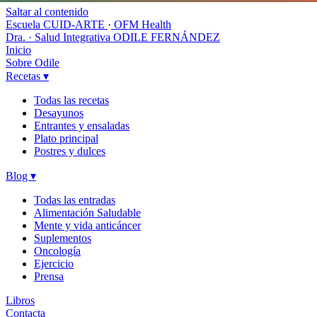
Saltar al contenido
Escuela CUID-ARTE
·
OFM Health
Dra. · Salud Integrativa
ODILE FERNÁNDEZ
Inicio
Sobre Odile
Recetas
▾
Todas las recetas
Desayunos
Entrantes y ensaladas
Plato principal
Postres y dulces
Blog
▾
Todas las entradas
Alimentación Saludable
Mente y vida anticáncer
Suplementos
Oncología
Ejercicio
Prensa
Libros
Contacta