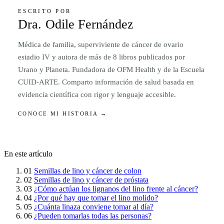
ESCRITO POR
Dra. Odile Fernández
Médica de familia, superviviente de cáncer de ovario
estadio IV y autora de más de 8 libros publicados por
Urano y Planeta. Fundadora de OFM Health y de la Escuela
CUID-ARTE. Comparto información de salud basada en
evidencia científica con rigor y lenguaje accesible.
CONOCE MI HISTORIA →
En este artículo
01
Semillas de lino y cáncer de colon
02
Semillas de lino y cáncer de próstata
03
¿Cómo actúan los lignanos del lino frente al cáncer?
04
¿Por qué hay que tomar el lino molido?
05
¿Cuánta linaza conviene tomar al día?
06
¿Pueden tomarlas todas las personas?