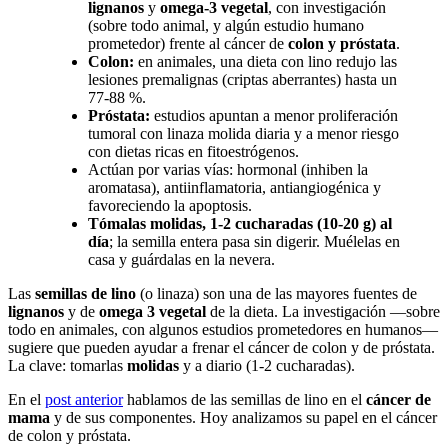
lignanos
y
omega-3 vegetal
, con investigación
(sobre todo animal, y algún estudio humano
prometedor) frente al cáncer de
colon y próstata
.
Colon:
en animales, una dieta con lino redujo las
lesiones premalignas (criptas aberrantes) hasta un
77-88 %.
Próstata:
estudios apuntan a menor proliferación
tumoral con linaza molida diaria y a menor riesgo
con dietas ricas en fitoestrógenos.
Actúan por varias vías: hormonal (inhiben la
aromatasa), antiinflamatoria, antiangiogénica y
favoreciendo la apoptosis.
Tómalas molidas, 1-2 cucharadas (10-20 g) al
día
; la semilla entera pasa sin digerir. Muélelas en
casa y guárdalas en la nevera.
Las
semillas de lino
(o linaza) son una de las mayores fuentes de
lignanos
y de
omega 3 vegetal
de la dieta. La investigación —sobre
todo en animales, con algunos estudios prometedores en humanos—
sugiere que pueden ayudar a frenar el cáncer de colon y de próstata.
La clave: tomarlas
molidas
y a diario (1-2 cucharadas).
En el
post anterior
hablamos de las semillas de lino en el
cáncer de
mama
y de sus componentes. Hoy analizamos su papel en el cáncer
de colon y próstata.