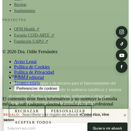
Recetas
Suplementos
PROYECTOS
OFM Health ↗
Escuela CUID-ARTE ↗
Fundación UAPO ↗
© 2026 Dra. Odile Fernández
Aviso Legal
Política de Cookies
Política de Privacidad
COOKIES
Política editorial
Transparencia
Usamos cookies propias y de terceros para el funcionamiento del
Preferencias de cookies
sitio y, con tu permiso, para medir la audiencia (analítica) y mejorar
el contenido. Puedes aceptarlas todas, rechazarlas o elegir por
El contenido tiene fines informativos y no sustituye la consulta
categoría. Más información en la
política de cookies
.
médica. Ante cualquier síntoma, consulta con un profesional
sanitario.
RECHAZAR
PERSONALIZAR
Suscríbete y te regalo mi ebook
«Come rico, vive
REGALO:
La Dra. Odile Fernández es fundadora de
OFM Health
. Cuando un
sano»
.
ACEPTAR TODOS
artículo recomienda un producto de OFM existe relación comercial;
Tu correo electrónico
Quiero mi ebook
consulta nuestra
política de transparencia
y la
política editorial
.