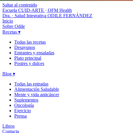
Saltar al contenido
Escuela CUID-ARTE
·
OFM Health
Dra. · Salud Integrativa
ODILE FERNÁNDEZ
Inicio
Sobre Odile
Recetas
▾
Todas las recetas
Desayunos
Entrantes y ensaladas
Plato principal
Postres y dulces
Blog
▾
Todas las entradas
Alimentación Saludable
Mente y vida anticáncer
Suplementos
Oncología
Ejercicio
Prensa
Libros
Contacta