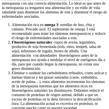
menopausia con una correcta alimentación. Lo ideal es que antes de
la menopausia ya tengamos una alimentación y un estilo de vida
saludable para disminuir los síntomas de esta y disminuir el riesgo de
enfermedades asociadas.
Alimentación rica en
omega 3
: semillas de lino, chia y
cañamo. Pescado azul. El suplemento de omega 3 está
recomendado para tratar los síntomas menopausicos y reducir
el riesgo de enfermedades asociadas a esta.
Fitoestrógenos naturales
: copos de avena, legumbres,
productos de soja fermentada (tofu, miso, tempeh, salsa de
soja), infusiones de regaliz, brotes de alfalfa. Una
alimentación con abundantes fitoestrógenos antes de la
menopausia nos ayuda a modular el nivel de estrógenos día a
día, para que cuando llegue la menopausia, no exista una
grave disminución.
Eliminar o sustituir los carbohidratos refinados, como azúcar y
harinas blancas y las grasas saturadas (carne, embutidos,
aceite de palma…), estos alimentos incrementan los síntomas
de la menopausia mientras que los alimentos ricos en
fitoestrógenos naturales los disminuyen. Debemos reducir el
consumo de proteínas de origen animal, debido a que un
exceso de proteínas en la dieta favorece la descalcificación
ósea. La alimentación actual es excesiva en proteínas, se
consume mucha carne en nuestra sociedad.