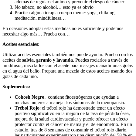
ademas de regular el animo y prevenir el riesgo de cáncer.
No tabaco, no alcohol… esto ya es obvio
Practica alguna terapia cuerpo mente: yoga, chikung,
meditación, mindfulness…
En ocasiones adoptar estas medidas no es suficiente y podemos
necesitar algo más… Prueba con…
Aceites esenciales:
Utilizar aceites esenciales también nos puede ayudar. Prueba con los
aceites de
salvia, geranio y lavanda
. Puedes rociarlos a través de
un difusor, mezclarlos con el aceite para masajes o añadir unas gotas
en el agua del baño. Prepara una mezcla de estos aceites usando dos
gotas de cada uno.
Suplementos:
Cohosh Negro,
contiene fitoestrógenos que ayudan a
muchas mujeres a manejar los síntomas de la menopausia.
Trébol Rojo
: el trébol rojo ha demostrado tener un efecto
positivo significativo en la mejora de la tasa de pérdida ósea,
mejora de la salud cardiovascular y puede ofrecer un efecto
protector contra el cáncer de mama y el de endometrio. En un
estudio, tras de 8 semanas de consumir el trébol rojo diario,
las participantes experimentaron una disminución del 58 % en