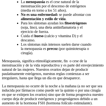
La
menopausia
es el cese natural de la
menstruación por el descenso de estrógenos
(media en torno a los 51 años).
No es una enfermedad:
se puede afrontar con
alimentación y estilo de vida
.
Para los síntomas ayudan los
fitoestrógenos
(soja, lino), una dieta antiinflamatoria y el
ejercicio de fuerza.
Cuida el
hueso
(calcio y vitamina D) y el
descanso.
Los síntomas más intensos suelen darse cuando
la menopausia es
precoz
(por quimioterapia o
cirugía).
Menopausia, significa etimológicamente, fin o cese de la
menstruación y de la vida reproductiva y es parte del envejecimiento
natural de las mujeres. Nuestros ovarios dejan de producir
paulatinamente estrógenos, nuestras reglas comienzas a ser
irregulares, hasta que llega un día en que desaparece.
La menopausia no ocurre de la noche a la mañana (a no ser que sea
inducida por fármacos como puede ser la quimio o por una cirugía
en que se extirpen los ovarios) sino que de forma progresiva nuestro
cuerpo deja de producir estrógenos y progestágenos debido a un
aumento de la hormona FSH (hormona folículo estimulante).