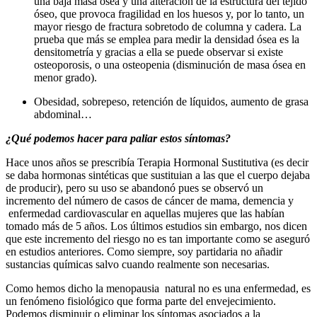
una baja masa ósea y una alteración de la estructura del tejido
óseo, que provoca fragilidad en los huesos y, por lo tanto, un
mayor riesgo de fractura sobretodo de columna y cadera. La
prueba que más se emplea para medir la densidad ósea es la
densitometría y gracias a ella se puede observar si existe
osteoporosis, o una osteopenia (disminución de masa ósea en
menor grado).
Obesidad, sobrepeso, retención de líquidos, aumento de grasa
abdominal…
¿Qué podemos hacer para paliar estos síntomas?
Hace unos años se prescribía Terapia Hormonal Sustitutiva (es decir
se daba hormonas sintéticas que sustituian a las que el cuerpo dejaba
de producir), pero su uso se abandonó pues se observó un
incremento del número de casos de cáncer de mama, demencia y
enfermedad cardiovascular en aquellas mujeres que las habían
tomado más de 5 años. Los últimos estudios sin embargo, nos dicen
que este incremento del riesgo no es tan importante como se aseguró
en estudios anteriores. Como siempre, soy partidaria no añadir
sustancias químicas salvo cuando realmente son necesarias.
Como hemos dicho la menopausia natural no es una enfermedad, es
un fenómeno fisiológico que forma parte del envejecimiento.
Podemos disminuir o eliminar los síntomas asociados a la