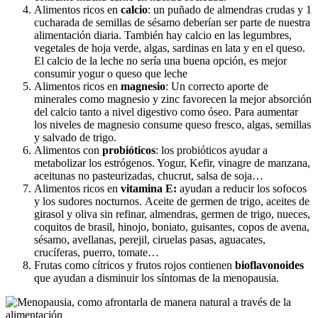
Alimentos ricos en
calcio
: un puñado de almendras crudas y 1
cucharada de semillas de sésamo deberían ser parte de nuestra
alimentación diaria. También hay calcio en las legumbres,
vegetales de hoja verde, algas, sardinas en lata y en el queso.
El calcio de la leche no sería una buena opción, es mejor
consumir yogur o queso que leche
Alimentos ricos en
magnesio
: Un correcto aporte de
minerales como magnesio y zinc favorecen la mejor absorción
del calcio tanto a nivel digestivo como óseo. Para aumentar
los niveles de magnesio consume queso fresco, algas, semillas
y salvado de trigo.
Alimentos con
probióticos
: los probióticos ayudar a
metabolizar los estrógenos. Yogur, Kefir, vinagre de manzana,
aceitunas no pasteurizadas, chucrut, salsa de soja…
Alimentos ricos en
vitamina E:
ayudan a reducir los sofocos
y los sudores nocturnos. Aceite de germen de trigo, aceites de
girasol y oliva sin refinar, almendras, germen de trigo, nueces,
coquitos de brasil, hinojo, boniato, guisantes, copos de avena,
sésamo, avellanas, perejil, ciruelas pasas, aguacates,
crucíferas, puerro, tomate…
Frutas como cítricos y frutos rojos contienen
bioflavonoides
que ayudan a disminuir los síntomas de la menopausia.