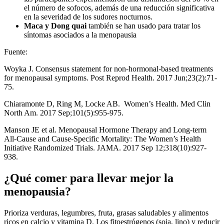
el número de sofocos, además de una reducción significativa
en la severidad de los sudores nocturnos.
Maca y Dong quai
también se han usado para tratar los
síntomas asociados a la menopausia
Fuente:
Woyka J. Consensus statement for non-hormonal-based treatments
for menopausal symptoms. Post Reprod Health. 2017 Jun;23(2):71-
75.
Chiaramonte D, Ring M, Locke AB. Women’s Health. Med Clin
North Am. 2017 Sep;101(5):955-975.
Manson JE et al. Menopausal Hormone Therapy and Long-term
All-Cause and Cause-Specific Mortality: The Women’s Health
Initiative Randomized Trials. JAMA. 2017 Sep 12;318(10):927-
938.
¿Qué comer para llevar mejor la
menopausia?
Prioriza verduras, legumbres, fruta, grasas saludables y alimentos
ricos en calcio y vitamina D. Los fitoestrógenos (soja, lino) y reducir