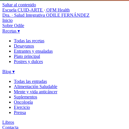
Saltar al contenido
Escuela CUID-ARTE
·
OFM Health
Dra. · Salud Integrativa
ODILE FERNÁNDEZ
Inicio
Sobre Odile
Recetas
▾
Todas las recetas
Desayunos
Entrantes y ensaladas
Plato principal
Postres y dulces
Blog
▾
Todas las entradas
Alimentación Saludable
Mente y vida anticáncer
Suplementos
Oncología
Ejercicio
Prensa
Libros
Contacta