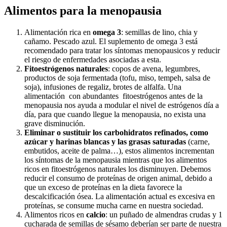
Alimentos para la menopausia
Alimentación rica en
omega 3
: semillas de lino, chia y
cañamo. Pescado azul. El suplemento de omega 3 está
recomendado para tratar los síntomas menopausicos y reducir
el riesgo de enfermedades asociadas a esta.
Fitoestrógenos naturales
: copos de avena, legumbres,
productos de soja fermentada (tofu, miso, tempeh, salsa de
soja), infusiones de regaliz, brotes de alfalfa. Una
alimentación con abundantes fitoestrógenos antes de la
menopausia nos ayuda a modular el nivel de estrógenos día a
día, para que cuando llegue la menopausia, no exista una
grave disminución.
Eliminar o sustituir los carbohidratos refinados, como
azúcar y harinas blancas y las grasas saturadas
(carne,
embutidos, aceite de palma…), estos alimentos incrementan
los síntomas de la menopausia mientras que los alimentos
ricos en fitoestrógenos naturales los disminuyen. Debemos
reducir el consumo de proteínas de origen animal, debido a
que un exceso de proteínas en la dieta favorece la
descalcificación ósea. La alimentación actual es excesiva en
proteínas, se consume mucha carne en nuestra sociedad.
Alimentos ricos en
calcio
: un puñado de almendras crudas y 1
cucharada de semillas de sésamo deberían ser parte de nuestra