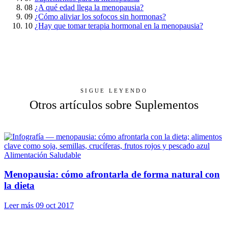
08
¿A qué edad llega la menopausia?
09
¿Cómo aliviar los sofocos sin hormonas?
10
¿Hay que tomar terapia hormonal en la menopausia?
SIGUE LEYENDO
Otros artículos sobre Suplementos
Alimentación Saludable
Menopausia: cómo afrontarla de forma natural con
la dieta
Leer más
09 oct 2017