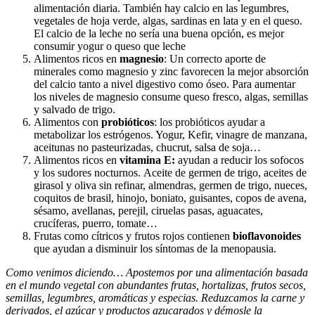
alimentación diaria. También hay calcio en las legumbres,
vegetales de hoja verde, algas, sardinas en lata y en el queso.
El calcio de la leche no sería una buena opción, es mejor
consumir yogur o queso que leche
Alimentos ricos en
magnesio
: Un correcto aporte de
minerales como magnesio y zinc favorecen la mejor absorción
del calcio tanto a nivel digestivo como óseo. Para aumentar
los niveles de magnesio consume queso fresco, algas, semillas
y salvado de trigo.
Alimentos con
probióticos
: los probióticos ayudar a
metabolizar los estrógenos. Yogur, Kefir, vinagre de manzana,
aceitunas no pasteurizadas, chucrut, salsa de soja…
Alimentos ricos en
vitamina E:
ayudan a reducir los sofocos
y los sudores nocturnos. Aceite de germen de trigo, aceites de
girasol y oliva sin refinar, almendras, germen de trigo, nueces,
coquitos de brasil, hinojo, boniato, guisantes, copos de avena,
sésamo, avellanas, perejil, ciruelas pasas, aguacates,
crucíferas, puerro, tomate…
Frutas como cítricos y frutos rojos contienen
bioflavonoides
que ayudan a disminuir los síntomas de la menopausia.
Como venimos diciendo… Apostemos por una alimentación basada
en el mundo vegetal con abundantes frutas, hortalizas, frutos secos,
semillas, legumbres, aromáticas y especias. Reduzcamos la carne y
derivados, el azúcar y productos azucarados y démosle la