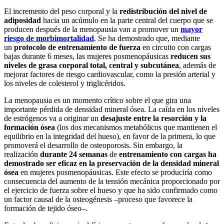
El incremento del peso corporal y la
redistribución del nivel de
adiposidad
hacia un acúmulo en la parte central del cuerpo que se
producen después de la menopausia van a promover un
mayor
riesgo de morbimortalidad
. Se ha demostrado que, mediante
un
protocolo de entrenamiento de fuerza
en circuito con cargas
bajas durante 6 meses, las mujeres posmenopáusicas
reducen sus
niveles de grasa corporal total, central y subcutánea
, además de
mejorar factores de riesgo cardiovascular, como la presión arterial y
los niveles de colesterol y triglicéridos.
La menopausia es un momento crítico sobre el que gira una
importante pérdida de densidad mineral ósea. La caída en los niveles
de estrógenos va a originar un
desajuste entre la resorción y la
formación ósea
(los dos mecanismos metabólicos que mantienen el
equilibrio en la integridad del hueso), en favor de la primera, lo que
promoverá el desarrollo de osteoporosis. Sin embargo, la
realización
durante 24 semanas
de
entrenamiento con cargas ha
demostrado ser eficaz en la preservación de la densidad mineral
ósea
en mujeres posmenopáusicas. Este efecto se produciría como
consecuencia del aumento de la tensión mecánica proporcionado por
el ejercicio de fuerza sobre el hueso y que ha sido confirmado como
un factor causal de la osteogénesis –proceso que favorece la
formación de tejido óseo–.