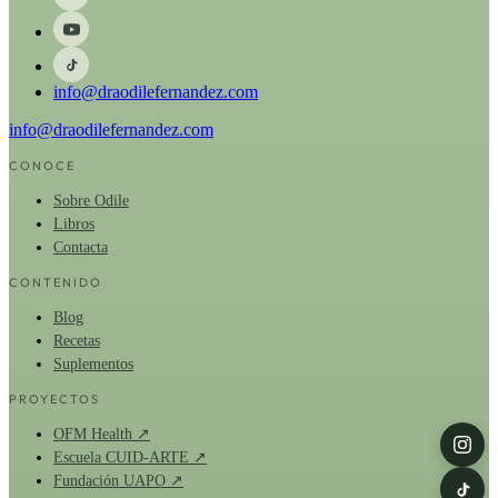
info@draodilefernandez.com
info@draodilefernandez.com
CONOCE
Sobre Odile
Libros
Contacta
CONTENIDO
Blog
Recetas
Suplementos
PROYECTOS
OFM Health ↗
Escuela CUID-ARTE ↗
Fundación UAPO ↗