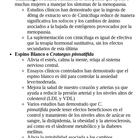
muchas mujeres a manejar los síntomas de la menopausia.
Estudios clínicos han demostrado que la ingesta de
40mg de extracto seco de Cimicifuga reduce de manera
significativa los sofocos y los cambios de ánimo
asociados a la bajada de estrógenos provocados por la
menopausia.
La suplementación con cimicifuga es igual de efectiva
que la terapia hormonal sustitutiva, sin los efectos
secundarios de esta última
Espino Blanco o
Crataegus pinnatifida
Alivia el estrés, calma la mente, relaja al sistema
nervioso central.
Ensayos clínicos controlados han demostrado que el
espino blanco es útil para controlar la ansiedad
leve/moderada.
Mejora la salud de nuestro corazón y arterias ya que
ayuda a reducir la presión arterial y los niveles altos de
colesterol (LDL y VDL)
Varios estudios han demostrado que
C.
pinnatifida
puede tener efectos beneficiosos en el
control y tratamiento de los niveles altos de azúcar en
sangre, la dislipidemia, la obesidad y la aterosclerosis,
así como en el síndrome metabólico y la diabetes
mellitus.
Alivia la irritabilidad asociada a los cambios