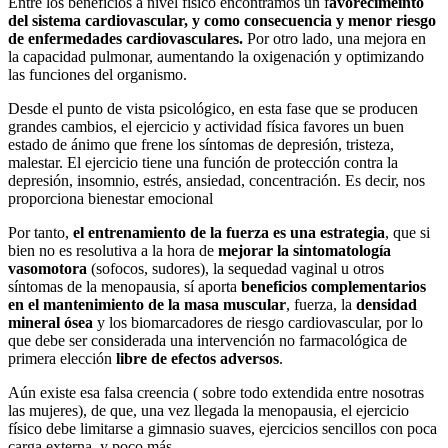
Entre los beneficios a nivel físico encontramos un f
avorecimeinto
del sistema cardiovascular, y como consecuencia y menor riesgo
de enfermedades cardiovasculares.
Por otro lado, una mejora en
la capacidad pulmonar, aumentando la oxigenación y optimizando
las funciones del organismo.
Desde el punto de vista psicológico, en esta fase que se producen
grandes cambios, el ejercicio y actividad física favores un buen
estado de ánimo que frene los síntomas de depresión, tristeza,
malestar. El ejercicio tiene una función de protección contra la
depresión, insomnio, estrés, ansiedad, concentración. Es decir, nos
proporciona bienestar emocional
Por tanto,
el entrenamiento de la fuerza es una estrategia
, que si
bien no es resolutiva a la hora de
mejorar la sintomatología
vasomotora
(sofocos, sudores), la sequedad vaginal u otros
síntomas de la menopausia, sí aporta
beneficios complementarios
en el mantenimiento de la masa muscular
, fuerza, la
densidad
mineral
ósea
y los biomarcadores de riesgo cardiovascular, por lo
que debe ser considerada una intervención no farmacológica de
primera elección
libre de efectos adversos
.
Aún existe esa falsa creencia ( sobre todo extendida entre nosotras
las mujeres), de que, una vez llegada la menopausia, el ejercicio
físico debe limitarse a gimnasio suaves, ejercicios sencillos con poca
carga externa, y poco más.