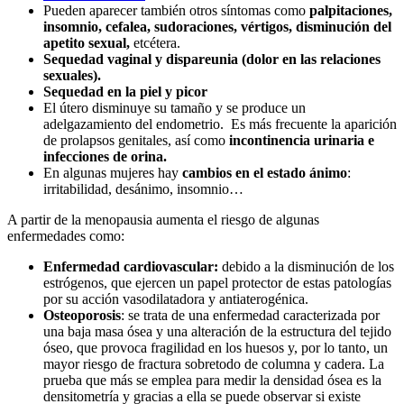
Pueden aparecer también otros síntomas como
palpitaciones,
insomnio, cefalea, sudoraciones, vértigos, disminución del
apetito sexual,
etcétera.
Sequedad vaginal y dispareunia (dolor en las relaciones
sexuales).
Sequedad en la piel y picor
El útero disminuye su tamaño y se produce un
adelgazamiento del endometrio. Es más frecuente la aparición
de prolapsos genitales, así como
incontinencia urinaria e
infecciones de orina.
En algunas mujeres hay
cambios en el estado ánimo
:
irritabilidad, desánimo, insomnio…
A partir de la menopausia aumenta el riesgo de algunas
enfermedades como:
Enfermedad cardiovascular:
debido a la disminución de los
estrógenos, que ejercen un papel protector de estas patologías
por su acción vasodilatadora y antiaterogénica.
Osteoporosis
: se trata de una enfermedad caracterizada por
una baja masa ósea y una alteración de la estructura del tejido
óseo, que provoca fragilidad en los huesos y, por lo tanto, un
mayor riesgo de fractura sobretodo de columna y cadera. La
prueba que más se emplea para medir la densidad ósea es la
densitometría y gracias a ella se puede observar si existe