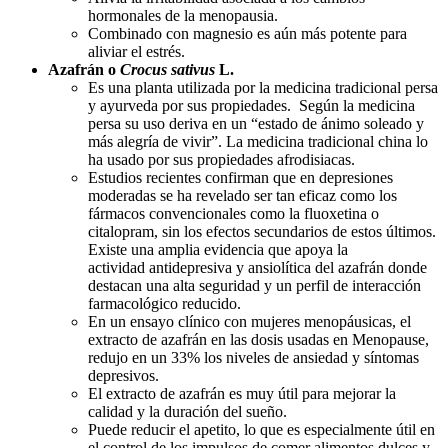
hormonales de la menopausia.
Combinado con magnesio es aún más potente para
aliviar el estrés.
Azafrán o
Crocus sativus
L.
Es una planta utilizada por la medicina tradicional persa
y ayurveda por sus propiedades. Según la medicina
persa su uso deriva en un “estado de ánimo soleado y
más alegría de vivir”. La medicina tradicional china lo
ha usado por sus propiedades afrodisiacas.
Estudios recientes confirman que en depresiones
moderadas se ha revelado ser tan eficaz como los
fármacos convencionales como la fluoxetina o
citalopram, sin los efectos secundarios de estos últimos.
Existe una amplia evidencia que apoya la
actividad antidepresiva y ansiolítica del azafrán donde
destacan una alta seguridad y un perfil de interacción
farmacológico reducido.
En un ensayo clínico con mujeres menopáusicas, el
extracto de azafrán en las dosis usadas en Menopause,
redujo en un 33% los niveles de ansiedad y síntomas
depresivos.
El extracto de azafrán es muy útil para mejorar la
calidad y la duración del sueño.
Puede reducir el apetito, lo que es especialmente útil en
el control de los impulsos de comer alimentos dulces y