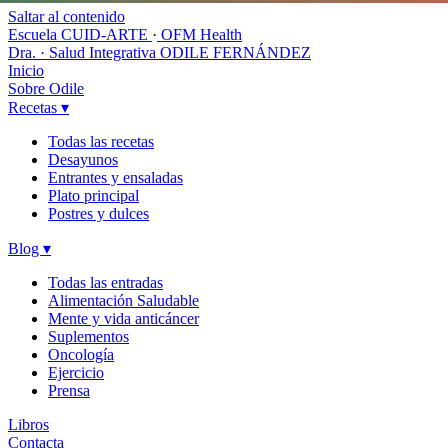
Saltar al contenido
Escuela CUID-ARTE
·
OFM Health
Dra. · Salud Integrativa
ODILE FERNÁNDEZ
Inicio
Sobre Odile
Recetas
▾
Todas las recetas
Desayunos
Entrantes y ensaladas
Plato principal
Postres y dulces
Blog
▾
Todas las entradas
Alimentación Saludable
Mente y vida anticáncer
Suplementos
Oncología
Ejercicio
Prensa
Libros
Contacta