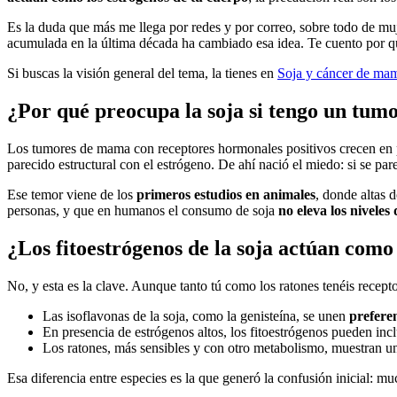
Es la duda que más me llega por redes y por correo, sobre todo de muj
acumulada en la última década ha cambiado esa idea. Te cuento por q
Si buscas la visión general del tema, la tienes en
Soja y cáncer de mam
¿Por qué preocupa la soja si tengo un tu
Los tumores de mama con receptores hormonales positivos crecen en 
parecido estructural con el estrógeno. De ahí nació el miedo: si se pa
Ese temor viene de los
primeros estudios en animales
, donde altas 
personas, y que en humanos el consumo de soja
no eleva los niveles
¿Los fitoestrógenos de la soja actúan como
No, y esta es la clave. Aunque tanto tú como los ratones tenéis recep
Las isoflavonas de la soja, como la genisteína, se unen
prefere
En presencia de estrógenos altos, los fitoestrógenos pueden inc
Los ratones, más sensibles y con otro metabolismo, muestran u
Esa diferencia entre especies es la que generó la confusión inicial: m