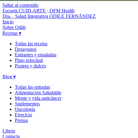
Saltar al contenido
Escuela CUID-ARTE
·
OFM Health
Dra. · Salud Integrativa
ODILE FERNÁNDEZ
Inicio
Sobre Odile
Recetas
▾
Todas las recetas
Desayunos
Entrantes y ensaladas
Plato principal
Postres y dulces
Blog
▾
Todas las entradas
Alimentación Saludable
Mente y vida anticáncer
Suplementos
Oncología
Ejercicio
Prensa
Libros
Contacta