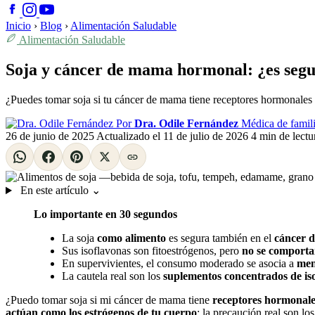
Inicio
›
Blog
›
Alimentación Saludable
Alimentación Saludable
Soja y cáncer de mama hormonal: ¿es segur
¿Puedes tomar soja si tu cáncer de mama tiene receptores hormonales 
Por
Dra. Odile Fernández
Médica de famili
26 de junio de 2025
Actualizado el
11 de julio de 2026
4 min de lectu
En este artículo
⌄
Lo importante en 30 segundos
La soja
como alimento
es segura también en el
cáncer d
Sus isoflavonas son fitoestrógenos, pero
no se comporta
En supervivientes, el consumo moderado se asocia a
men
La cautela real son los
suplementos concentrados de is
¿Puedo tomar soja si mi cáncer de mama tiene
receptores hormonales
actúan como los estrógenos de tu cuerpo
; la precaución real son l