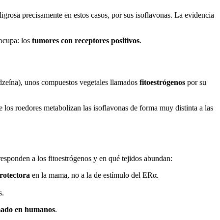
igrosa precisamente en estos casos, por sus isoflavonas. La evidencia
ocupa: los
tumores con receptores positivos
.
idzeína), unos compuestos vegetales llamados
fitoestrógenos
por su
 los roedores metabolizan las isoflavonas de forma muy distinta a las
 responden a los fitoestrógenos y en qué tejidos abundan:
rotectora
en la mama, no a la de estímulo del ERα.
s.
rmado en humanos
.