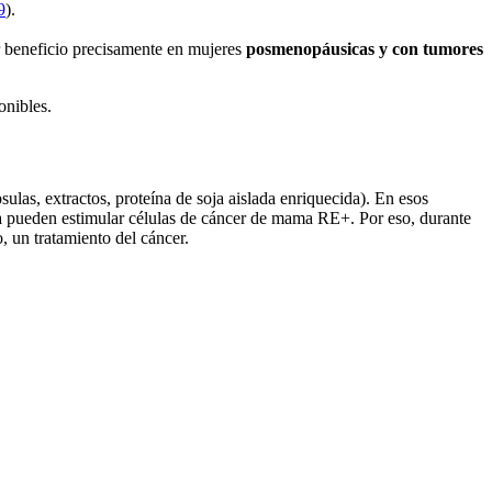
9
).
r beneficio precisamente en mujeres
posmenopáusicas y con tumores
onibles.
sulas, extractos, proteína de soja aislada enriquecida). En esos
eína pueden estimular células de cáncer de mama RE+. Por eso, durante
o, un tratamiento del cáncer.