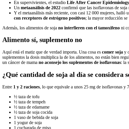
En supervivientes, el estudio
Life After Cancer Epidemiolo
Un
metaanálisis de 2022
confirmó que las isoflavonas de soja 
Y el metaanálisis más reciente, con casi 12 000 mujeres, halló 
con receptores de estrógeno positivos
; la mayor reducción se
Además, los alimentos de soja
no interfieren con el tamoxifeno
ni co
Alimento sí, suplemento no
Aquí está el matiz que de verdad importa. Una cosa es
comer soja
y o
suplementos la dosis multiplica la de los alimentos, no están bien re
un cáncer de mama
no aconsejo los suplementos de isoflavonas
: la
¿Qué cantidad de soja al día se considera 
Entre
1 y 2 raciones
, lo que equivale a unos 25 mg de isoflavonas y 7
½ taza de tofu
½ taza de tempeh
½ taza de edamame
½ taza de soja cocida
1 vaso de bebida de soja
1 yogur de soja
1 cucharada de miso