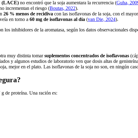
gy (LACE)
no encontró que la soja aumentara la recurrencia (
Guha, 200
no incrementan el riesgo (
Boutas, 2022
).
un
26 % menos de recidiva
con las isoflavonas de la soja, con el mayo
 veía en torno a
60 mg de isoflavonas al día
(
van Die, 2024
).
n los inhibidores de la aromatasa, según los datos observacionales disp
tra muy distinta tomar
suplementos concentrados de isoflavonas
(cáp
gulados y algunos estudios de laboratorio ven que dosis altas de genist
 soja, mejor en el plato. Las isoflavonas de la soja no son, en ningún cas
segura?
 g de proteína. Una ración es: