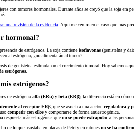
eres con tumores hormonales. Durante años se creyó que la soja era pel
ué.
a: una revisión de la evidencia
. Aquí me centro en el caso que más pre
mor hormonal?
presencia de estrógenos. La soja contiene
isoflavonas
(genisteína y da
recen al estrógeno, ¿no alimentarán al tumor?
dosis de genisteína estimulaban el crecimiento tumoral. Hoy sabemos que
 de estrógenos
.
 mis estrógenos?
tores de estrógeno
alfa (ERα)
y
beta (ERβ)
, la diferencia está en cómo
ntemente al receptor ERβ
, que se asocia a una acción
reguladora y p
luso
competir con ellos
y comportarse de forma antiestrogénica.
na respuesta más estrogénica que
no se puede extrapolar
a las persona
ucho de lo que asustaba en placas de Petri y en ratones
no se ha confi