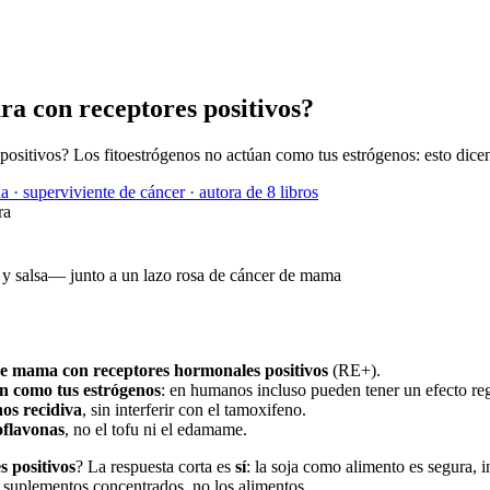
a con receptores positivos?
positivos? Los fitoestrógenos no actúan como tus estrógenos: esto dice
a · superviviente de cáncer · autora de 8 libros
ra
e mama con receptores hormonales positivos
(RE+).
n como tus estrógenos
: en humanos incluso pueden tener un efecto re
os recidiva
, sin interferir con el tamoxifeno.
oflavonas
, no el tofu ni el edamame.
 positivos
? La respuesta corta es
sí
: la soja como alimento es segura,
os suplementos concentrados, no los alimentos.