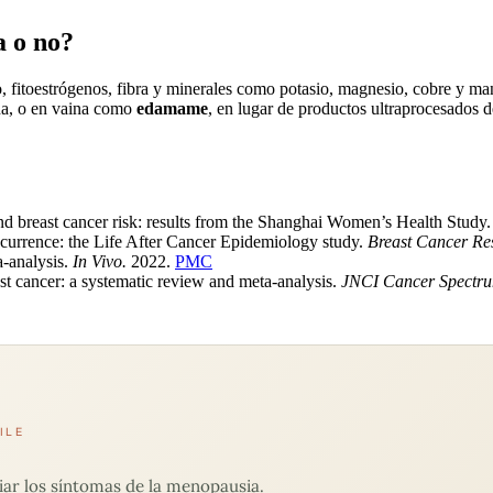
a o no?
io, fitoestrógenos, fibra y minerales como potasio, magnesio, cobre y
na, o en vaina como
edamame
, en lugar de productos ultraprocesados d
nd breast cancer risk: results from the Shanghai Women’s Health Study
currence: the Life After Cancer Epidemiology study.
Breast Cancer Res
a-analysis.
In Vivo.
2022.
PMC
st cancer: a systematic review and meta-analysis.
JNCI Cancer Spectr
ILE
viar los síntomas de la menopausia.