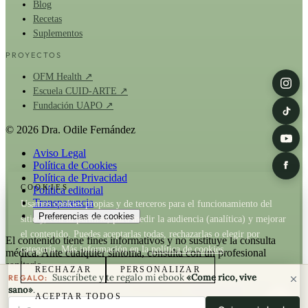
Blog
Recetas
Suplementos
PROYECTOS
OFM Health ↗
Escuela CUID-ARTE ↗
Fundación UAPO ↗
© 2026 Dra. Odile Fernández
Aviso Legal
Política de Cookies
Política de Privacidad
COOKIES
Política editorial
Transparencia
Usamos cookies propias y de terceros para el funcionamiento del
Preferencias de cookies
sitio y, con tu permiso, para medir la audiencia (analítica) y mejorar
el contenido. Puedes aceptarlas todas, rechazarlas o elegir por
El contenido tiene fines informativos y no sustituye la consulta
categoría. Más información en la
política de cookies
.
médica. Ante cualquier síntoma, consulta con un profesional
sanitario.
RECHAZAR
PERSONALIZAR
Suscríbete y te regalo mi ebook
«Come rico, vive
REGALO:
La Dra. Odile Fernández es fundadora de
OFM Health
. Cuando un
sano»
.
ACEPTAR TODOS
artículo recomienda un producto de OFM existe relación comercial;
Tu correo electrónico