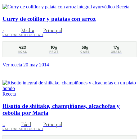
Receta
Curry de coliflor y patatas con arroz
4
Media
Principal
RACIONES
DIFICULTAD
420
10g
58g
17g
KCAL
PROT
CARB
GRASA
Ver receta
20 may 2014
Receta
Risotto de shiitake, champiñones, alcachofas y
cebolla por Marta
2
Fácil
Principal
RACIONES
DIFICULTAD