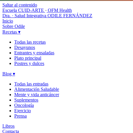
Saltar al contenido
Escuela CUID-ARTE
·
OFM Health
Dra. · Salud Integrativa
ODILE FERNÁNDEZ
Inicio
Sobre Odile
Recetas
▾
Todas las recetas
Desayunos
Entrantes y ensaladas
Plato principal
Postres y dulces
Blog
▾
Todas las entradas
Alimentación Saludable
Mente y vida anticáncer
Suplementos
Oncología
Ejercicio
Prensa
Libros
Contacta