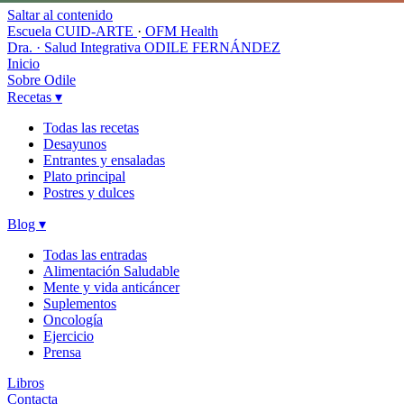
Saltar al contenido
Escuela CUID-ARTE
·
OFM Health
Dra. · Salud Integrativa
ODILE FERNÁNDEZ
Inicio
Sobre Odile
Recetas
▾
Todas las recetas
Desayunos
Entrantes y ensaladas
Plato principal
Postres y dulces
Blog
▾
Todas las entradas
Alimentación Saludable
Mente y vida anticáncer
Suplementos
Oncología
Ejercicio
Prensa
Libros
Contacta