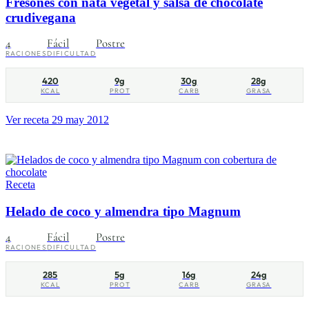
Fresones con nata vegetal y salsa de chocolate
crudivegana
4
Fácil
Postre
RACIONES
DIFICULTAD
420
9g
30g
28g
KCAL
PROT
CARB
GRASA
Ver receta
29 may 2012
Receta
Helado de coco y almendra tipo Magnum
4
Fácil
Postre
RACIONES
DIFICULTAD
285
5g
16g
24g
KCAL
PROT
CARB
GRASA