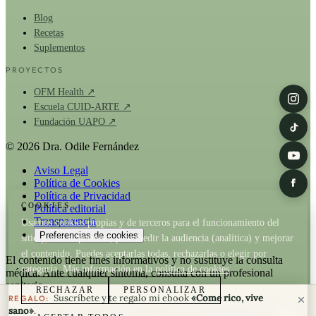
Blog
Recetas
Suplementos
PROYECTOS
OFM Health ↗
Escuela CUID-ARTE ↗
Fundación UAPO ↗
© 2026 Dra. Odile Fernández
Aviso Legal
Política de Cookies
Política de Privacidad
COOKIES
Política editorial
Transparencia
Usamos cookies propias y de terceros para el funcionamiento del
Preferencias de cookies
sitio y, con tu permiso, para medir la audiencia (analítica) y mejorar
el contenido. Puedes aceptarlas todas, rechazarlas o elegir por
El contenido tiene fines informativos y no sustituye la consulta
categoría. Más información en la
política de cookies
.
médica. Ante cualquier síntoma, consulta con un profesional
sanitario.
RECHAZAR
PERSONALIZAR
Suscríbete y te regalo mi ebook
«Come rico, vive
REGALO:
La Dra. Odile Fernández es fundadora de
OFM Health
. Cuando un
sano»
.