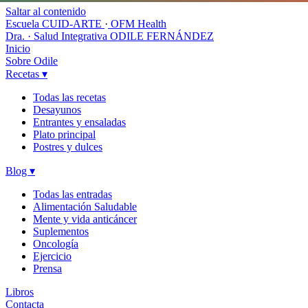
Saltar al contenido
Escuela CUID-ARTE
·
OFM Health
Dra. · Salud Integrativa
ODILE FERNÁNDEZ
Inicio
Sobre Odile
Recetas
▾
Todas las recetas
Desayunos
Entrantes y ensaladas
Plato principal
Postres y dulces
Blog
▾
Todas las entradas
Alimentación Saludable
Mente y vida anticáncer
Suplementos
Oncología
Ejercicio
Prensa
Libros
Contacta