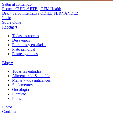
Saltar al contenido
Escuela CUID-ARTE
·
OFM Health
Dra. · Salud Integrativa
ODILE FERNÁNDEZ
Inicio
Sobre Odile
Recetas
▾
Todas las recetas
Desayunos
Entrantes y ensaladas
Plato principal
Postres y dulces
Blog
▾
Todas las entradas
Alimentación Saludable
Mente y vida anticáncer
Suplementos
Oncología
Ejercicio
Prensa
Libros
Contacta