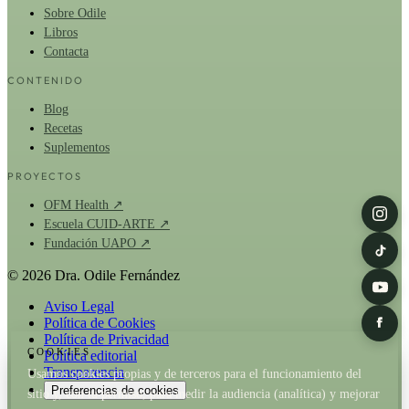
Sobre Odile
Libros
Contacta
CONTENIDO
Blog
Recetas
Suplementos
PROYECTOS
OFM Health ↗
Escuela CUID-ARTE ↗
Fundación UAPO ↗
© 2026 Dra. Odile Fernández
Aviso Legal
Política de Cookies
Política de Privacidad
COOKIES
Política editorial
Transparencia
Usamos cookies propias y de terceros para el funcionamiento del
Preferencias de cookies
sitio y, con tu permiso, para medir la audiencia (analítica) y mejorar