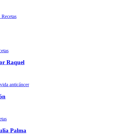
Recetas
etas
por Raquel
vida anticáncer
pón
etas
Julia Palma