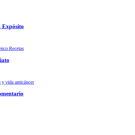
a Expósito
Recetas
iato
 y vida anticáncer
comentario