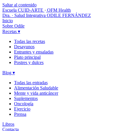
Saltar al contenido
Escuela CUID-ARTE
·
OFM Health
Dra. · Salud Integrativa
ODILE FERNÁNDEZ
Inicio
Sobre Odile
Recetas
▾
Todas las recetas
Desayunos
Entrantes y ensaladas
Plato principal
Postres y dulces
Blog
▾
Todas las entradas
Alimentación Saludable
Mente y vida anticáncer
Suplementos
Oncología
Ejercicio
Prensa
Libros
Contacta