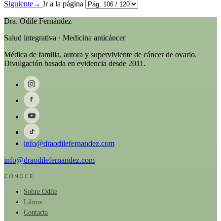
Siguiente
→
Ir a la página
Dra. Odile Fernández
Salud integrativa · Medicina anticáncer
Médica de familia, autora y superviviente de cáncer de ovario.
Divulgación basada en evidencia desde 2011.
info@draodilefernandez.com
info@draodilefernandez.com
CONOCE
Sobre Odile
Libros
Contacta