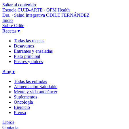
Saltar al contenido
Escuela CUID-ARTE
·
OFM Health
Dra. · Salud Integrativa
ODILE FERNÁNDEZ
Inicio
Sobre Odile
Recetas
▾
Todas las recetas
Desayunos
Entrantes y ensaladas
Plato principal
Postres y dulces
Blog
▾
Todas las entradas
Alimentación Saludable
Mente y vida anticáncer
Suplementos
Oncología
Ejercicio
Prensa
Libros
Contacta