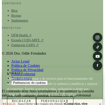
CONTENIDO
Blog
Recetas
Suplementos
PROYECTOS
OFM Health ↗
Escuela CUID-ARTE ↗
Fundación UAPO ↗
© 2026 Dra. Odile Fernández
Aviso Legal
Política de Cookies
Política de Privacidad
COOKIES
Política editorial
Transparencia
Usamos cookies propias y de terceros para el funcionamiento del
Preferencias de cookies
sitio y, con tu permiso, para medir la audiencia (analítica) y mejorar
el contenido. Puedes aceptarlas todas, rechazarlas o elegir por
El contenido tiene fines informativos y no sustituye la consulta
categoría. Más información en la
política de cookies
.
médica. Ante cualquier síntoma, consulta con un profesional
sanitario.
RECHAZAR
PERSONALIZAR
Suscríbete y te regalo mi ebook
«Come rico, vive
REGALO: