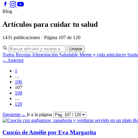
Blog
Artículos para cuidar tu salud
1431 publicaciones · Página 107 de 120
Limpiar
Todos
Recetas
Alimentación Saludable
Mente y vida anticáncer
Supl
←
Anterior
1
…
106
107
108
…
120
Siguiente
→
Ir a la página
Re
Cuscús de Amélie por Eva Margarita