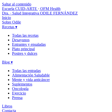
Saltar al contenido
Escuela CUID-ARTE
·
OFM Health
Dra. · Salud Integrativa
ODILE FERNÁNDEZ
Inicio
Sobre Odile
Recetas
▾
Todas las recetas
Desayunos
Entrantes y ensaladas
Plato principal
Postres y dulces
Blog
▾
Todas las entradas
Alimentación Saludable
Mente y vida anticáncer
Suplementos
Oncología
Ejercicio
Prensa
Libros
Contacta