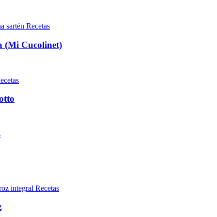
Recetas
a (Mi Cucolinet)
ecetas
otto
s
Recetas
z