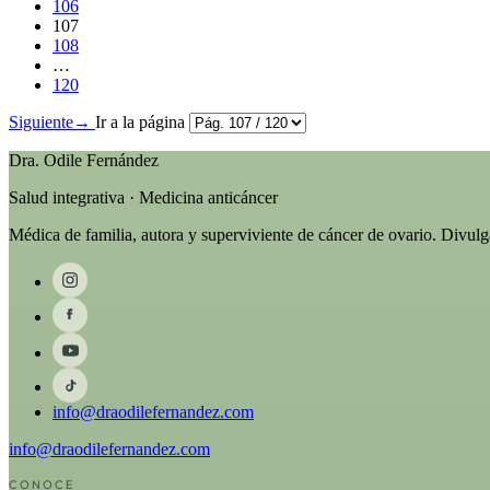
106
107
108
…
120
Siguiente
→
Ir a la página
Dra. Odile Fernández
Salud integrativa · Medicina anticáncer
Médica de familia, autora y superviviente de cáncer de ovario. Divul
info@draodilefernandez.com
info@draodilefernandez.com
CONOCE