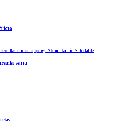
rieto
Alimentación Saludable
rarla sana
cetas