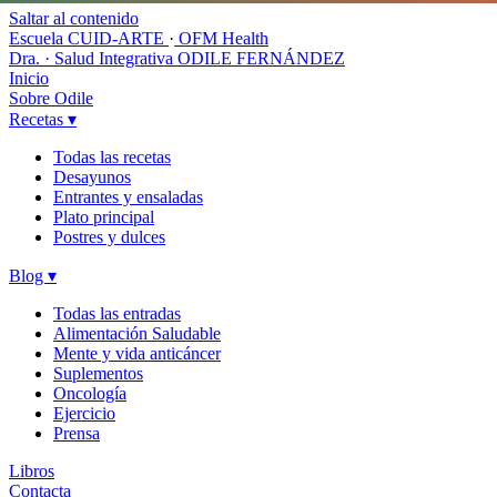
Saltar al contenido
Escuela CUID-ARTE
·
OFM Health
Dra. · Salud Integrativa
ODILE FERNÁNDEZ
Inicio
Sobre Odile
Recetas
▾
Todas las recetas
Desayunos
Entrantes y ensaladas
Plato principal
Postres y dulces
Blog
▾
Todas las entradas
Alimentación Saludable
Mente y vida anticáncer
Suplementos
Oncología
Ejercicio
Prensa
Libros
Contacta