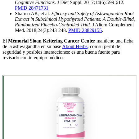
Cognitive Functions
. J Diet Suppl. 2017;14(6):599-612.
PMID 28471731
.
Sharma AK, et al.
Efficacy and Safety of Ashwagandha Root
Extract in Subclinical Hypothyroid Patients: A Double-Blind,
Randomized Placebo-Controlled Trial
. J Altern Complement
Med. 2018;24(3):243-248.
PMID 28829155
.
El
Memorial Sloan Kettering Cancer Center
mantiene una ficha
de la ashwagandha en su base
About Herbs
, con su perfil de
seguridad y posibles interacciones; es una buena fuente para
revisarlo con tu equipo médico.