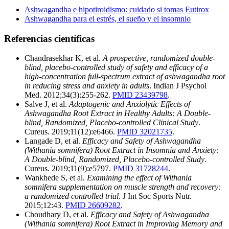
Ashwagandha e hipotiroidismo: cuidado si tomas Eutirox
Ashwagandha para el estrés, el sueño y el insomnio
Referencias científicas
Chandrasekhar K, et al.
A prospective, randomized double-
blind, placebo-controlled study of safety and efficacy of a
high-concentration full-spectrum extract of ashwagandha root
in reducing stress and anxiety in adults
. Indian J Psychol
Med. 2012;34(3):255-262.
PMID 23439798
.
Salve J, et al.
Adaptogenic and Anxiolytic Effects of
Ashwagandha Root Extract in Healthy Adults: A Double-
blind, Randomized, Placebo-controlled Clinical Study
.
Cureus. 2019;11(12):e6466.
PMID 32021735
.
Langade D, et al.
Efficacy and Safety of Ashwagandha
(Withania somnifera) Root Extract in Insomnia and Anxiety:
A Double-blind, Randomized, Placebo-controlled Study
.
Cureus. 2019;11(9):e5797.
PMID 31728244
.
Wankhede S, et al.
Examining the effect of Withania
somnifera supplementation on muscle strength and recovery:
a randomized controlled trial
. J Int Soc Sports Nutr.
2015;12:43.
PMID 26609282
.
Choudhary D, et al.
Efficacy and Safety of Ashwagandha
(Withania somnifera) Root Extract in Improving Memory and