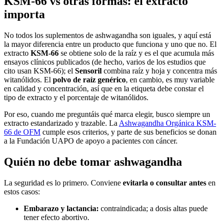
KSM-66 vs otras formas: el extracto
importa
No todos los suplementos de ashwagandha son iguales, y aquí está
la mayor diferencia entre un producto que funciona y uno que no. El
extracto
KSM-66
se obtiene solo de la raíz y es el que acumula más
ensayos clínicos publicados (de hecho, varios de los estudios que
cito usan KSM-66); el
Sensoril
combina raíz y hoja y concentra más
witanólidos. El
polvo de raíz genérico
, en cambio, es muy variable
en calidad y concentración, así que en la etiqueta debe constar el
tipo de extracto y el porcentaje de witanólidos.
Por eso, cuando me preguntáis qué marca elegir, busco siempre un
extracto estandarizado y trazable. La
Ashwagandha Orgánica KSM-
66 de OFM
cumple esos criterios, y parte de sus beneficios se donan
a la Fundación UAPO de apoyo a pacientes con cáncer.
Quién no debe tomar ashwagandha
La seguridad es lo primero. Conviene
evitarla o consultar antes
en
estos casos:
Embarazo y lactancia:
contraindicada; a dosis altas puede
tener efecto abortivo.