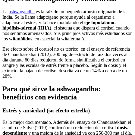
La
ashwagandha
es la raíz de un pequeño arbusto originario de la
India. Se la llama adaptógeno porque ayuda al organismo a
adaptarse al estrés, y lo hace modulando el
eje hipotálamo-
hipófisis-adrenal (HHA)
, el sistema que dispara el cortisol cuando
nos sentimos amenazados. Sus principios activos más estudiados son
los
witanólidos
, en especial la witaferina A.
Ese efecto sobre el cortisol no es teórico: en el ensayo de referencia
de Chandrasekhar (2012), 300 mg de extracto de raíz dos veces al
día durante 60 días redujeron de forma significativa el cortisol en
sangre y las escalas de estrés frente a placebo. Según la dosis y el
extracto, la bajada de cortisol descrita va de un 14% a cerca de un
28%.
Para qué sirve la ashwagandha:
beneficios con evidencia
Estrés y ansiedad (su efecto estrella)
Es lo mejor documentado. Además del ensayo de Chandrasekhar, el
estudio de Salve (2019) confirmó una reducción del cortisol
dosis-
dependiente
y una mejora de la ansiedad ya con 250-300 mg al día.