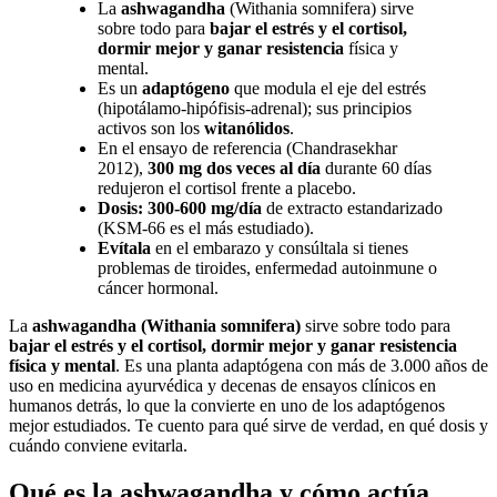
La
ashwagandha
(Withania somnifera) sirve
sobre todo para
bajar el estrés y el cortisol,
dormir mejor y ganar resistencia
física y
mental.
Es un
adaptógeno
que modula el eje del estrés
(hipotálamo-hipófisis-adrenal); sus principios
activos son los
witanólidos
.
En el ensayo de referencia (Chandrasekhar
2012),
300 mg dos veces al día
durante 60 días
redujeron el cortisol frente a placebo.
Dosis: 300-600 mg/día
de extracto estandarizado
(KSM-66 es el más estudiado).
Evítala
en el embarazo y consúltala si tienes
problemas de tiroides, enfermedad autoinmune o
cáncer hormonal.
La
ashwagandha (Withania somnifera)
sirve sobre todo para
bajar el estrés y el cortisol, dormir mejor y ganar resistencia
física y mental
. Es una planta adaptógena con más de 3.000 años de
uso en medicina ayurvédica y decenas de ensayos clínicos en
humanos detrás, lo que la convierte en uno de los adaptógenos
mejor estudiados. Te cuento para qué sirve de verdad, en qué dosis y
cuándo conviene evitarla.
Qué es la ashwagandha y cómo actúa