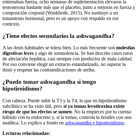
entrenaban fuerza, ocho semanas de suplementación elevaron la
testosterona bastante más que el placebo, junto a mejoras en fuerza y
composición corporal (Wankhede, 2015). No sustituye a un
tratamiento hormonal, pero es un apoyo con respaldo en ese
contexto.
¿Tiene efectos secundarios la ashwagandha?
A las dosis habituales se tolera bien. Lo más frecuente son
molestias
digestivas leves
y algo de somnolencia. Se han descrito casos raros
de afectación hepática, casi siempre con productos de mala calidad.
Por eso conviene elegir un extracto estandarizado, no superar la
dosis y respetar las contraindicaciones de arriba.
¿Puedo tomar ashwagandha si tengo
hipotiroidismo?
Con cabeza. Puede subir la T3 y la T4, lo que en hipotiroidismo
subclínico se ha visto útil, pero
si ya tomas levotiroxina existe
riesgo de que los efectos se sumen
. No la empieces por tu cuenta:
háblalo con tu endocrino y, si la tomas, controla la tiroides con una
analítica. Lo explico a fondo en
ashwagandha e hipotiroidismo
.
Lecturas relacionadas: