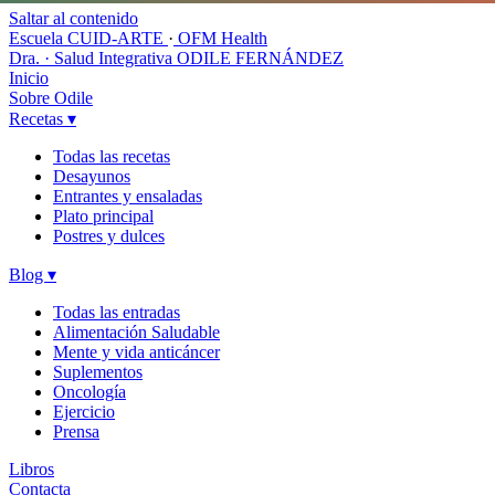
Saltar al contenido
Escuela CUID-ARTE
·
OFM Health
Dra. · Salud Integrativa
ODILE FERNÁNDEZ
Inicio
Sobre Odile
Recetas
▾
Todas las recetas
Desayunos
Entrantes y ensaladas
Plato principal
Postres y dulces
Blog
▾
Todas las entradas
Alimentación Saludable
Mente y vida anticáncer
Suplementos
Oncología
Ejercicio
Prensa
Libros
Contacta