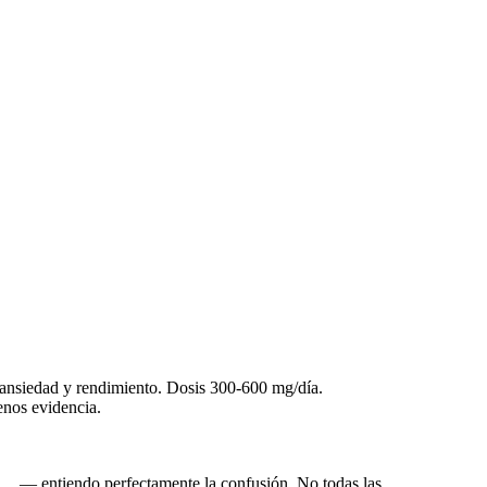
, ansiedad y rendimiento. Dosis 300-600 mg/día.
nos evidencia.
… — entiendo perfectamente la confusión. No todas las