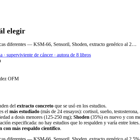
l elegir
cas diferentes — KSM-66, Sensoril, Shoden, extracto genérico al 2…
a · superviviente de cáncer · autora de 8 libros
a
enden del
extracto concreto
que se usó en los estudios.
es el
más estudiado
(más de 24 ensayos): cortisol, sueño, testosterona
nsiedad a dosis menores (125-250 mg);
Shoden
(35%) es nuevo y con me
ción especificada: no hay estudios que lo respalden y varía entre lotes.
 con más respaldo científico
.
as diferentes — KSM-66, Sensoril, Shoden, extracto genérico al 2,5%