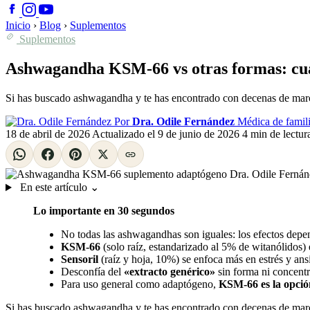
Inicio
›
Blog
›
Suplementos
Suplementos
Ashwagandha KSM-66 vs otras formas: cuá
Si has buscado ashwagandha y te has encontrado con decenas de mar
Por
Dra. Odile Fernández
Médica de famili
18 de abril de 2026
Actualizado el
9 de junio de 2026
4 min de lectur
En este artículo
⌄
Lo importante en 30 segundos
No todas las ashwagandhas son iguales: los efectos dep
KSM-66
(solo raíz, estandarizado al 5% de witanólidos) 
Sensoril
(raíz y hoja, 10%) se enfoca más en estrés y a
Desconfía del
«extracto genérico»
sin forma ni concentra
Para uso general como adaptógeno,
KSM-66 es la opción
Si has buscado ashwagandha y te has encontrado con decenas de marc