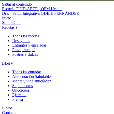
Saltar al contenido
Escuela CUID-ARTE
·
OFM Health
Dra. · Salud Integrativa
ODILE FERNÁNDEZ
Inicio
Sobre Odile
Recetas
▾
Todas las recetas
Desayunos
Entrantes y ensaladas
Plato principal
Postres y dulces
Blog
▾
Todas las entradas
Alimentación Saludable
Mente y vida anticáncer
Suplementos
Oncología
Ejercicio
Prensa
Libros
Contacta