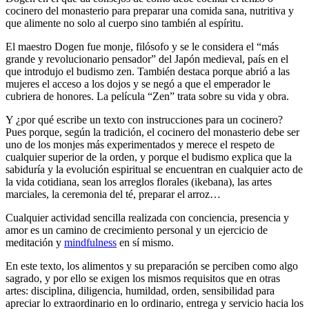
cocinero del monasterio para preparar una comida sana, nutritiva y
que alimente no solo al cuerpo sino también al espíritu.
El maestro Dogen fue monje, filósofo y se le considera el “más
grande y revolucionario pensador” del Japón medieval, país en el
que introdujo el budismo zen. También destaca porque abrió a las
mujeres el acceso a los dojos y se negó a que el emperador le
cubriera de honores. La película “Zen” trata sobre su vida y obra.
Y ¿por qué escribe un texto con instrucciones para un cocinero?
Pues porque, según la tradición, el cocinero del monasterio debe ser
uno de los monjes más experimentados y merece el respeto de
cualquier superior de la orden, y porque el budismo explica que la
sabiduría y la evolución espiritual se encuentran en cualquier acto de
la vida cotidiana, sean los arreglos florales (ikebana), las artes
marciales, la ceremonia del té, preparar el arroz…
Cualquier actividad sencilla realizada con conciencia, presencia y
amor es un camino de crecimiento personal y un ejercicio de
meditación y
mindfulness
en sí mismo.
En este texto, los alimentos y su preparación se perciben como algo
sagrado, y por ello se exigen los mismos requisitos que en otras
artes: disciplina, diligencia, humildad, orden, sensibilidad para
apreciar lo extraordinario en lo ordinario, entrega y servicio hacia los