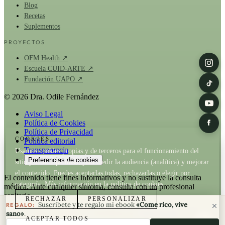
Blog
Recetas
Suplementos
PROYECTOS
OFM Health ↗
Escuela CUID-ARTE ↗
Fundación UAPO ↗
© 2026 Dra. Odile Fernández
Aviso Legal
Política de Cookies
Política de Privacidad
COOKIES
Política editorial
Transparencia
Usamos cookies propias y de terceros para el funcionamiento del
Preferencias de cookies
sitio y, con tu permiso, para medir la audiencia (analítica) y mejorar
el contenido. Puedes aceptarlas todas, rechazarlas o elegir por
El contenido tiene fines informativos y no sustituye la consulta
categoría. Más información en la
política de cookies
.
médica. Ante cualquier síntoma, consulta con un profesional
sanitario.
RECHAZAR
PERSONALIZAR
Suscríbete y te regalo mi ebook
«Come rico, vive
REGALO:
La Dra. Odile Fernández es fundadora de
OFM Health
. Cuando un
sano»
.
ACEPTAR TODOS
artículo recomienda un producto de OFM existe relación comercial;
Tu correo electrónico