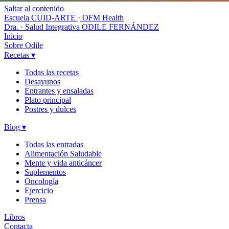
Saltar al contenido
Escuela CUID-ARTE
·
OFM Health
Dra. · Salud Integrativa
ODILE FERNÁNDEZ
Inicio
Sobre Odile
Recetas
▾
Todas las recetas
Desayunos
Entrantes y ensaladas
Plato principal
Postres y dulces
Blog
▾
Todas las entradas
Alimentación Saludable
Mente y vida anticáncer
Suplementos
Oncología
Ejercicio
Prensa
Libros
Contacta