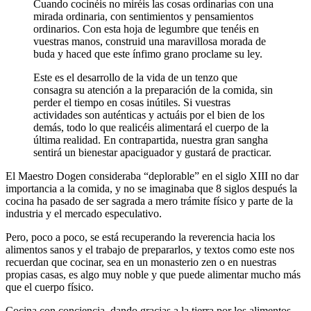
Cuando cocinéis no miréis las cosas ordinarias con una
mirada ordinaria, con sentimientos y pensamientos
ordinarios. Con esta hoja de legumbre que tenéis en
vuestras manos, construid una maravillosa morada de
buda y haced que este ínfimo grano proclame su ley.
Este es el desarrollo de la vida de un tenzo que
consagra su atención a la preparación de la comida, sin
perder el tiempo en cosas inútiles. Si vuestras
actividades son auténticas y actuáis por el bien de los
demás, todo lo que realicéis alimentará el cuerpo de la
última realidad. En contrapartida, nuestra gran sangha
sentirá un bienestar apaciguador y gustará de practicar.
El Maestro Dogen consideraba “deplorable” en el siglo XIII no dar
importancia a la comida, y no se imaginaba que 8 siglos después la
cocina ha pasado de ser sagrada a mero trámite físico y parte de la
industria y el mercado especulativo.
Pero, poco a poco, se está recuperando la reverencia hacia los
alimentos sanos y el trabajo de prepararlos, y textos como este nos
recuerdan que cocinar, sea en un monasterio zen o en nuestras
propias casas, es algo muy noble y que puede alimentar mucho más
que el cuerpo físico.
Cocina con conciencia, dando gracias a la tierra por los alimentos