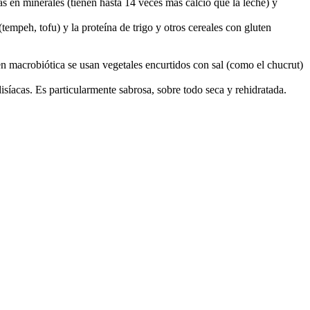
s en minerales (tienen hasta 14 veces más calcio que la leche) y
tempeh, tofu) y la proteína de trigo y otros cereales con gluten
en macrobiótica se usan vegetales encurtidos con sal (como el chucrut)
disíacas. Es particularmente sabrosa, sobre todo seca y rehidratada.