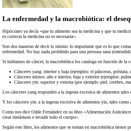
La enfermedad y la macrobiótica: el deseq
Hipócrates ya decía «que tu alimento sea tu medicina y que tu medici
es correcta la medicina no es necesaria».
Son dos maneras de decir lo mismo: lo importante que es lo que comam
enfermedad. No hay nada prohibido para una persona sana (entendidos
Si hablamos de cáncer, la macrobiótica los cataloga en función de la 
Cánceres yang: interior y baja (ejemplos: el páncreas, próstata, c
Cánceres mixtos: alto e interior, baja y exterior (ejemplos: pulmó
Cánceres yin: superior y externa (por ejemplo: piel, cerebro, m
Los cánceres yang responden a la ingesta excesiva de alimentos tales
Y los cánceres yin: a la ingesta excesiva de alimentos yin, tales como
Como nos dice Odile Fernández en su libro «Alimentación Anticáncer»:
crear metástasis e invadir todo el cuerpo».
Según este libro, los alimentos que se toman en macrobiótica tienen p