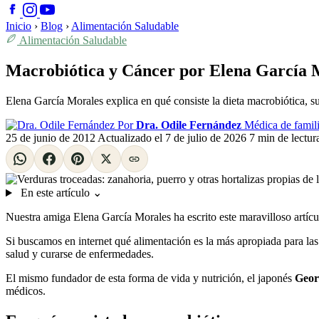
Inicio
›
Blog
›
Alimentación Saludable
Alimentación Saludable
Macrobiótica y Cáncer por Elena García 
Elena García Morales explica en qué consiste la dieta macrobiótica, su
Por
Dra. Odile Fernández
Médica de famili
25 de junio de 2012
Actualizado el
7 de julio de 2026
7 min de lectur
En este artículo
⌄
Nuestra amiga Elena García Morales ha escrito este maravilloso artícul
Si buscamos en internet qué alimentación es la más apropiada para la
salud y curarse de enfermedades.
El mismo fundador de esta forma de vida y nutrición, el japonés
Geor
médicos.