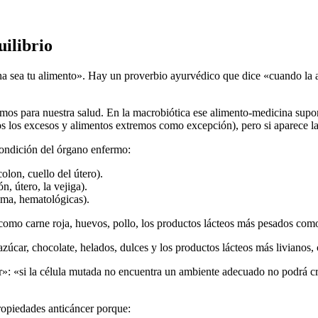
uilibrio
na sea tu alimento». Hay un proverbio ayurvédico que dice «cuando la 
os para nuestra salud. En la macrobiótica ese alimento-medicina supone
 los excesos y alimentos extremos como excepción), pero si aparece la
condición del órgano enfermo:
olon, cuello del útero).
n, útero, la vejiga).
ama, hematológicas).
 como carne roja, huevos, pollo, los productos lácteos más pesados co
 azúcar, chocolate, helados, dulces y los productos lácteos más livianos,
 «si la célula mutada no encuentra un ambiente adecuado no podrá crece
ropiedades anticáncer porque: