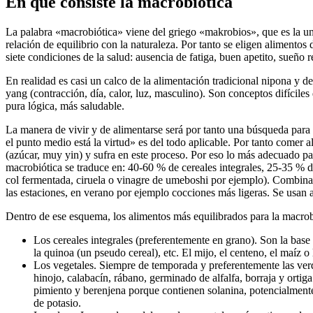
En qué consiste la macrobiótica
La palabra «macrobiótica» viene del griego «makrobios», que es la un
relación de equilibrio con la naturaleza. Por tanto se eligen alimentos
siete condiciones de la salud: ausencia de fatiga, buen apetito, sueño 
En realidad es casi un calco de la alimentación tradicional nipona y de
yang (contracción, día, calor, luz, masculino). Son conceptos difíciles
pura lógica, más saludable.
La manera de vivir y de alimentarse será por tanto una búsqueda para 
el punto medio está la virtud» es del todo aplicable. Por tanto come
(azúcar, muy yin) y sufra en este proceso. Por eso lo más adecuado pa
macrobiótica se traduce en: 40-60 % de cereales integrales, 25-35 % d
col fermentada, ciruela o vinagre de umeboshi por ejemplo). Combinar
las estaciones, en verano por ejemplo cocciones más ligeras. Se usan a
Dentro de ese esquema, los alimentos más equilibrados para la macrob
Los cereales integrales (preferentemente en grano). Son la base d
la quinoa (un pseudo cereal), etc. El mijo, el centeno, el maíz 
Los vegetales. Siempre de temporada y preferentemente las verdura
hinojo, calabacín, rábano, germinado de alfalfa, borraja y ortiga
pimiento y berenjena porque contienen solanina, potencialmente 
de potasio.