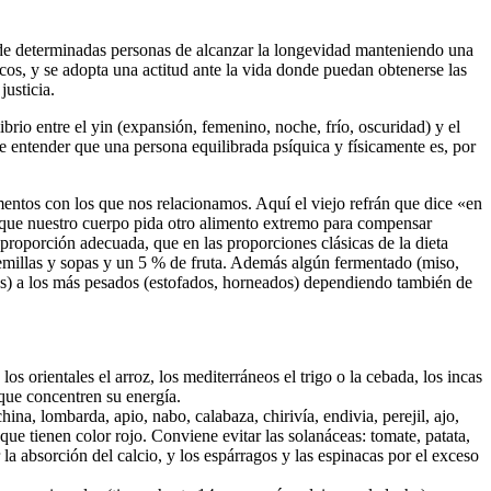
 de determinadas personas de alcanzar la longevidad manteniendo una
gicos, y se adopta una actitud ante la vida donde puedan obtenerse las
justicia.
ibrio entre el yin (expansión, femenino, noche, frío, oscuridad) y el
ede entender que una persona equilibrada psíquica y físicamente es, por
mentos con los que nos relacionamos. Aquí el viejo refrán que dice «en
á que nuestro cuerpo pida otro alimento extremo para compensar
proporción adecuada, que en las proporciones clásicas de la dieta
 semillas y sopas y un 5 % de fruta. Además algún fermentado (miso,
dos) a los más pesados (estofados, horneados) dependiendo también de
os orientales el arroz, los mediterráneos el trigo o la cebada, los incas
 que concentren su energía.
hina, lombarda, apio, nabo, calabaza, chirivía, endivia, perejil, ajo,
 que tienen color rojo. Conviene evitar las solanáceas: tomate, patata,
a absorción del calcio, y los espárragos y las espinacas por el exceso