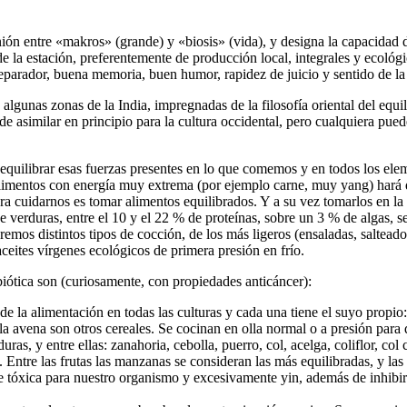
ión entre «makros» (grande) y «biosis» (vida), y designa la capacidad
 de la estación, preferentemente de producción local, integrales y ecoló
reparador, buena memoria, buen humor, rapidez de juicio y sentido de la 
 algunas zonas de la India, impregnadas de la filosofía oriental del equil
 de asimilar en principio para la cultura occidental, pero cualquiera pu
equilibrar esas fuerzas presentes en lo que comemos y en todos los ele
r alimentos con energía muy extrema (por ejemplo carne, muy yang) har
ra cuidarnos es tomar alimentos equilibrados. Y a su vez tomarlos en la 
e verduras, entre el 10 y el 22 % de proteínas, sobre un 3 % de algas,
emos distintos tipos de cocción, de los más ligeros (ensaladas, saltea
ceites vírgenes ecológicos de primera presión en frío.
iótica son (curiosamente, con propiedades anticáncer):
e la alimentación en todas las culturas y cada una tiene el suyo propio: l
o la avena son otros cereales. Se cocinan en olla normal o a presión para
s, y entre ellas: zanahoria, cebolla, puerro, col, acelga, coliflor, col c
. Entre las frutas las manzanas se consideran las más equilibradas, y las
tóxica para nuestro organismo y excesivamente yin, además de inhibir l