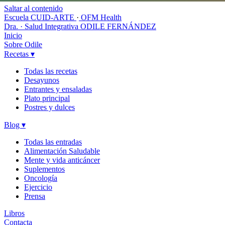
Saltar al contenido
Escuela CUID-ARTE
·
OFM Health
Dra. · Salud Integrativa
ODILE FERNÁNDEZ
Inicio
Sobre Odile
Recetas
▾
Todas las recetas
Desayunos
Entrantes y ensaladas
Plato principal
Postres y dulces
Blog
▾
Todas las entradas
Alimentación Saludable
Mente y vida anticáncer
Suplementos
Oncología
Ejercicio
Prensa
Libros
Contacta