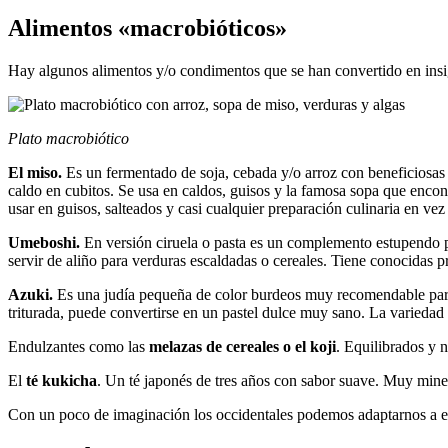
Alimentos «macrobióticos»
Hay algunos alimentos y/o condimentos que se han convertido en insig
Plato macrobiótico
El miso.
Es un fermentado de soja, cebada y/o arroz con beneficiosas 
caldo en cubitos. Se usa en caldos, guisos y la famosa sopa que encont
usar en guisos, salteados y casi cualquier preparación culinaria en vez 
Umeboshi.
En versión ciruela o pasta es un complemento estupendo p
servir de aliño para verduras escaldadas o cereales. Tiene conocidas 
Azuki.
Es una judía pequeña de color burdeos muy recomendable para p
triturada, puede convertirse en un pastel dulce muy sano. La variedad
Endulzantes como las
melazas de cereales o el koji
. Equilibrados y n
El
té kukicha
. Un té japonés de tres años con sabor suave. Muy miner
Con un poco de imaginación los occidentales podemos adaptarnos a es