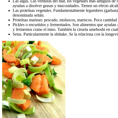
Las algas. Las verduras del mar, los vegetales más antiguos de 
ayudan a disolver grasas y mucosidades. Tienen un efecto alcali
Las proteínas vegetales. Fundamentalmente legumbres (garbanzos, 
denominada seitán.
Proteínas marinas: pescado, moluscos, mariscos. Poca cantidad
Pickles o encurtidos y fermentados. Son alimentos que ayudan a 
y fermentos como el miso. También la ciruela umeboshi en cual
Setas. Particularmente la shiitake. Se la relaciona con la longev